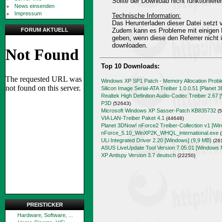
Sollte der Download nicht funktioniere
News einsenden
Impressum
Technische Information:
Das Herunterladen dieser Datei setz
FORUM AKTUELL
Zudem kann es Probleme mit einigen 
geben, wenn diese den Referrer nicht 
downloaden.
Top 10 Downloads:
Windows XP SP1 Patch - Memory Allocation Prob
Silicon Image Serial-ATA Treiber 1.0.0.51 [Planet 
Realtek High Definition Audio-Codec Treiber 2.67 
P3D
(52643)
Microsoft Windows XP Sasser-Patch KB835732
(5
VIA LAN-Treiber Paket 4.1
(44648)
Planet 3DNow! nForce2 Treiber-Collection v1 [Wi
nForce_5.10_WinXP2K_WHQL_international.exe
(
ULi Integrated Driver 2.20 [Windows] (9,9 MB)
(26
ASUS LiveUpdate Tool Version 7.05.01 [Windows 
XP Antispy Version 3.7 deutsch
(22250)
PREISTICKER
Hardware, Software, ...