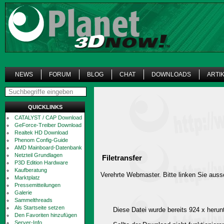
NEWS
FORUM
BLOG
CHAT
DOWNLOADS
ARTI
QUICKLINKS
CATALYST / CAP Download
GeForce-Treiber Download
Realtek HD Download
Phenom Config-Guide
AMD Mainboard-Datenbank
Netzteil Grundlagen
Filetransfer
P3D Edition Hardware
Kaufberatung
Verehrte Webmaster. Bitte linken Sie aussc
Marktplatz
Pressemitteilungen
Galerie
Sammelthreads
Als Startseite setzen
Diese Datei wurde bereits 924 x herun
Den Favoriten hinzufügen
Server-Info