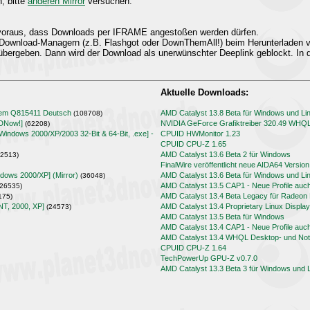
n, bitte
anderen Mirror
versuchen.
t voraus, dass Downloads per IFRAME angestoßen werden dürfen.
Download-Managern (z.B. Flashgot oder DownThemAll!) beim Herunterladen
übergeben. Dann wird der Download als unerwünschter Deeplink geblockt. In d
Aktuelle Downloads:
lem Q815411 Deutsch
AMD Catalyst 13.8 Beta für Windows und Li
(108708)
3DNow!]
NVIDIA GeForce Grafiktreiber 320.49 WHQ
(62208)
[Windows 2000/XP/2003 32-Bit & 64-Bit, .exe] -
CPUID HWMonitor 1.23
CPUID CPU-Z 1.65
AMD Catalyst 13.6 Beta 2 für Windows
2513)
FinalWire veröffentlicht neue AIDA64 Version
ndows 2000/XP] (Mirror)
AMD Catalyst 13.6 Beta für Windows und Li
(36048)
AMD Catalyst 13.5 CAP1 - Neue Profile auc
26535)
AMD Catalyst 13.4 Beta Legacy für Radeo
175)
NT, 2000, XP]
AMD Catalyst 13.4 Proprietary Linux Display
(24573)
AMD Catalyst 13.5 Beta für Windows
AMD Catalyst 13.4 CAP1 - Neue Profile auc
AMD Catalyst 13.4 WHQL Desktop- und Note
CPUID CPU-Z 1.64
TechPowerUp GPU-Z v0.7.0
AMD Catalyst 13.3 Beta 3 für Windows und 