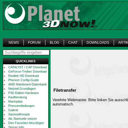
NEWS
FORUM
BLOG
CHAT
DOWNLOADS
ARTI
QUICKLINKS
CATALYST / CAP Download
GeForce-Treiber Download
Realtek HD Download
Phenom Config-Guide
AMD Mainboard-Datenbank
Netzteil Grundlagen
Filetransfer
P3D Edition Hardware
Kaufberatung
Verehrte Webmaster. Bitte linken Sie ausschli
Marktplatz
automatisch.
Pressemitteilungen
Galerie
Sammelthreads
Als Startseite setzen
Den Favoriten hinzufügen
Server-Info