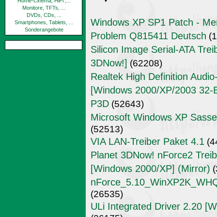
Home-Cinema, HiFi ,...
Monitore, TFTs, ...
DVDs, CDs, ...
Windows XP SP1 Patch - Mem
Smartphones, Tablets, ...
Sonderangebote
Problem Q815411 Deutsch
(1
Silicon Image Serial-ATA Trei
3DNow!]
(62208)
Realtek High Definition Audi
[Windows 2000/XP/2003 32-Bit
P3D
(52643)
Microsoft Windows XP Sass
(52513)
VIA LAN-Treiber Paket 4.1
(4
Planet 3DNow! nForce2 Treibe
[Windows 2000/XP] (Mirror)
(
nForce_5.10_WinXP2K_WHQL_
(26535)
ULi Integrated Driver 2.20 [