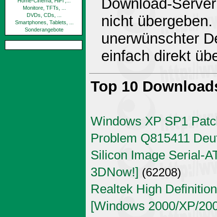
Download-Server 
Home-Cinema, HiFi ,...
Monitore, TFTs, ...
DVDs, CDs, ...
nicht übergeben.
Smartphones, Tablets, ...
Sonderangebote
unerwünschter De
einfach direkt ü
Top 10 Download
Windows XP SP1 Patch
Problem Q815411 Deu
Silicon Image Serial-AT
3DNow!]
(62208)
Realtek High Definitio
[Windows 2000/XP/2003 