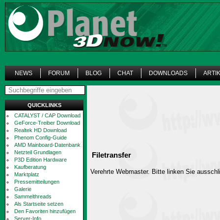
NEWS
FORUM
BLOG
CHAT
DOWNLOADS
ARTI
QUICKLINKS
CATALYST / CAP Download
GeForce-Treiber Download
Realtek HD Download
Phenom Config-Guide
AMD Mainboard-Datenbank
Netzteil Grundlagen
Filetransfer
P3D Edition Hardware
Kaufberatung
Verehrte Webmaster. Bitte linken Sie ausschli
Marktplatz
Pressemitteilungen
Galerie
Sammelthreads
Als Startseite setzen
Den Favoriten hinzufügen
Server-Info