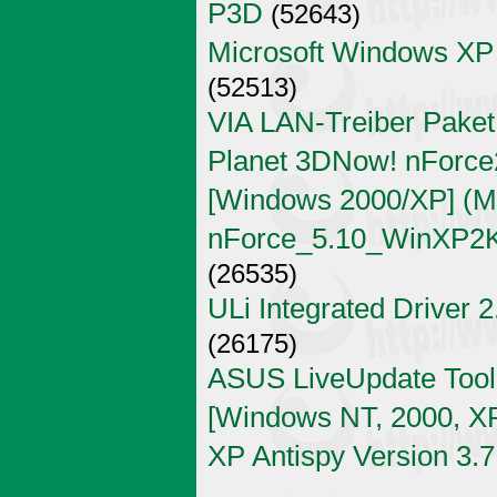
P3D
(52643)
Microsoft Windows XP
(52513)
VIA LAN-Treiber Paket
Planet 3DNow! nForce2
[Windows 2000/XP] (Mi
nForce_5.10_WinXP2K
(26535)
ULi Integrated Driver 
(26175)
ASUS LiveUpdate Tool 
[Windows NT, 2000, X
XP Antispy Version 3.7