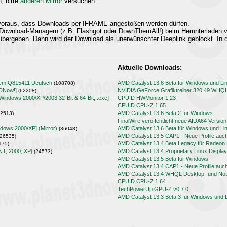
n, bitte
anderen Mirror
versuchen.
t voraus, dass Downloads per IFRAME angestoßen werden dürfen.
Download-Managern (z.B. Flashgot oder DownThemAll!) beim Herunterladen
übergeben. Dann wird der Download als unerwünschter Deeplink geblockt. In d
Aktuelle Downloads:
lem Q815411 Deutsch
AMD Catalyst 13.8 Beta für Windows und Li
(108708)
3DNow!]
NVIDIA GeForce Grafiktreiber 320.49 WHQ
(62208)
[Windows 2000/XP/2003 32-Bit & 64-Bit, .exe] -
CPUID HWMonitor 1.23
CPUID CPU-Z 1.65
AMD Catalyst 13.6 Beta 2 für Windows
2513)
FinalWire veröffentlicht neue AIDA64 Version
ndows 2000/XP] (Mirror)
AMD Catalyst 13.6 Beta für Windows und Li
(36048)
AMD Catalyst 13.5 CAP1 - Neue Profile auc
26535)
AMD Catalyst 13.4 Beta Legacy für Radeo
175)
NT, 2000, XP]
AMD Catalyst 13.4 Proprietary Linux Display
(24573)
AMD Catalyst 13.5 Beta für Windows
AMD Catalyst 13.4 CAP1 - Neue Profile auc
AMD Catalyst 13.4 WHQL Desktop- und Note
CPUID CPU-Z 1.64
TechPowerUp GPU-Z v0.7.0
AMD Catalyst 13.3 Beta 3 für Windows und 