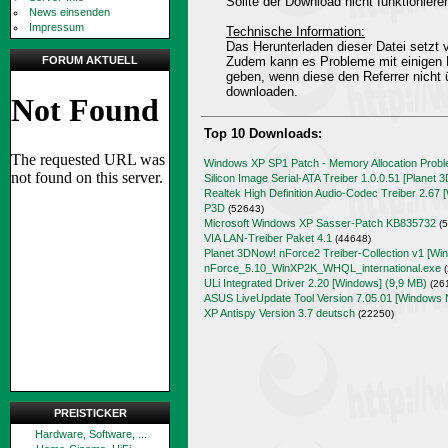
Sollte der Download nicht funktioniere
News einsenden
Impressum
Technische Information:
Das Herunterladen dieser Datei setz
FORUM AKTUELL
Zudem kann es Probleme mit einigen 
geben, wenn diese den Referrer nicht 
downloaden.
Top 10 Downloads:
Windows XP SP1 Patch - Memory Allocation Prob
Silicon Image Serial-ATA Treiber 1.0.0.51 [Planet 
Realtek High Definition Audio-Codec Treiber 2.67 
P3D
(52643)
Microsoft Windows XP Sasser-Patch KB835732
(5
VIA LAN-Treiber Paket 4.1
(44648)
Planet 3DNow! nForce2 Treiber-Collection v1 [Wi
nForce_5.10_WinXP2K_WHQL_international.exe
(
ULi Integrated Driver 2.20 [Windows] (9,9 MB)
(26
ASUS LiveUpdate Tool Version 7.05.01 [Windows 
XP Antispy Version 3.7 deutsch
(22250)
PREISTICKER
Hardware, Software, ...