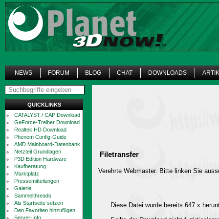
NEWS
FORUM
BLOG
CHAT
DOWNLOADS
ARTI
QUICKLINKS
CATALYST / CAP Download
GeForce-Treiber Download
Realtek HD Download
Phenom Config-Guide
AMD Mainboard-Datenbank
Netzteil Grundlagen
Filetransfer
P3D Edition Hardware
Kaufberatung
Verehrte Webmaster. Bitte linken Sie aussc
Marktplatz
Pressemitteilungen
Galerie
Sammelthreads
Als Startseite setzen
Diese Datei wurde bereits 647 x herun
Den Favoriten hinzufügen
Server-Info