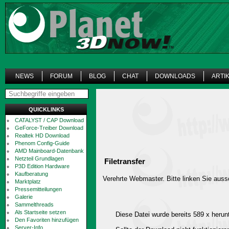
NEWS
FORUM
BLOG
CHAT
DOWNLOADS
ARTI
QUICKLINKS
CATALYST / CAP Download
GeForce-Treiber Download
Realtek HD Download
Phenom Config-Guide
AMD Mainboard-Datenbank
Netzteil Grundlagen
Filetransfer
P3D Edition Hardware
Kaufberatung
Verehrte Webmaster. Bitte linken Sie aussc
Marktplatz
Pressemitteilungen
Galerie
Sammelthreads
Als Startseite setzen
Diese Datei wurde bereits 589 x herun
Den Favoriten hinzufügen
Server-Info