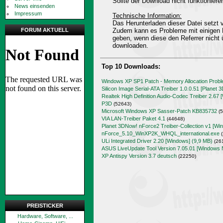
Sollte der Download nicht funktioniere
News einsenden
Impressum
Technische Information:
Das Herunterladen dieser Datei setz
FORUM AKTUELL
Zudem kann es Probleme mit einigen 
geben, wenn diese den Referrer nicht 
downloaden.
Top 10 Downloads:
Windows XP SP1 Patch - Memory Allocation Prob
Silicon Image Serial-ATA Treiber 1.0.0.51 [Planet 
Realtek High Definition Audio-Codec Treiber 2.67 
P3D
(52643)
Microsoft Windows XP Sasser-Patch KB835732
(5
VIA LAN-Treiber Paket 4.1
(44648)
Planet 3DNow! nForce2 Treiber-Collection v1 [Wi
nForce_5.10_WinXP2K_WHQL_international.exe
(
ULi Integrated Driver 2.20 [Windows] (9,9 MB)
(26
ASUS LiveUpdate Tool Version 7.05.01 [Windows 
XP Antispy Version 3.7 deutsch
(22250)
PREISTICKER
Hardware, Software, ...