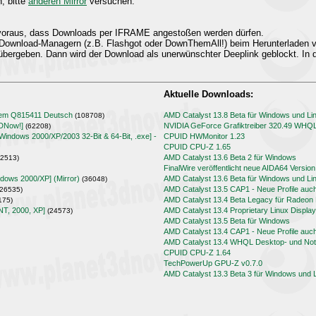
n, bitte
anderen Mirror
versuchen.
t voraus, dass Downloads per IFRAME angestoßen werden dürfen.
Download-Managern (z.B. Flashgot oder DownThemAll!) beim Herunterladen
übergeben. Dann wird der Download als unerwünschter Deeplink geblockt. In d
Aktuelle Downloads:
lem Q815411 Deutsch
AMD Catalyst 13.8 Beta für Windows und Li
(108708)
3DNow!]
NVIDIA GeForce Grafiktreiber 320.49 WHQ
(62208)
[Windows 2000/XP/2003 32-Bit & 64-Bit, .exe] -
CPUID HWMonitor 1.23
CPUID CPU-Z 1.65
AMD Catalyst 13.6 Beta 2 für Windows
2513)
FinalWire veröffentlicht neue AIDA64 Version
ndows 2000/XP] (Mirror)
AMD Catalyst 13.6 Beta für Windows und Li
(36048)
AMD Catalyst 13.5 CAP1 - Neue Profile auc
26535)
AMD Catalyst 13.4 Beta Legacy für Radeo
175)
NT, 2000, XP]
AMD Catalyst 13.4 Proprietary Linux Display
(24573)
AMD Catalyst 13.5 Beta für Windows
AMD Catalyst 13.4 CAP1 - Neue Profile auc
AMD Catalyst 13.4 WHQL Desktop- und Note
CPUID CPU-Z 1.64
TechPowerUp GPU-Z v0.7.0
AMD Catalyst 13.3 Beta 3 für Windows und 