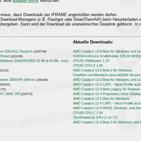
n, bitte
anderen Mirror
versuchen.
t voraus, dass Downloads per IFRAME angestoßen werden dürfen.
Download-Managern (z.B. Flashgot oder DownThemAll!) beim Herunterladen
übergeben. Dann wird der Download als unerwünschter Deeplink geblockt. In d
Aktuelle Downloads:
lem Q815411 Deutsch
AMD Catalyst 13.8 Beta für Windows und Li
(108708)
3DNow!]
NVIDIA GeForce Grafiktreiber 320.49 WHQ
(62208)
[Windows 2000/XP/2003 32-Bit & 64-Bit, .exe] -
CPUID HWMonitor 1.23
CPUID CPU-Z 1.65
AMD Catalyst 13.6 Beta 2 für Windows
2513)
FinalWire veröffentlicht neue AIDA64 Version
ndows 2000/XP] (Mirror)
AMD Catalyst 13.6 Beta für Windows und Li
(36048)
AMD Catalyst 13.5 CAP1 - Neue Profile auc
26535)
AMD Catalyst 13.4 Beta Legacy für Radeo
175)
NT, 2000, XP]
AMD Catalyst 13.4 Proprietary Linux Display
(24573)
AMD Catalyst 13.5 Beta für Windows
AMD Catalyst 13.4 CAP1 - Neue Profile auc
AMD Catalyst 13.4 WHQL Desktop- und Note
CPUID CPU-Z 1.64
TechPowerUp GPU-Z v0.7.0
AMD Catalyst 13.3 Beta 3 für Windows und 