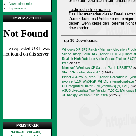
Sollte der Download nicht funktioniere
News einsenden
Impressum
Technische Information:
Das Herunterladen dieser Datei setz
FORUM AKTUELL
Zudem kann es Probleme mit einigen 
geben, wenn diese den Referrer nicht 
downloaden.
Top 10 Downloads:
Windows XP SP1 Patch - Memory Allocation Prob
Silicon Image Serial-ATA Treiber 1.0.0.51 [Planet 
Realtek High Definition Audio-Codec Treiber 2.67 
P3D
(52643)
Microsoft Windows XP Sasser-Patch KB835732
(5
VIA LAN-Treiber Paket 4.1
(44648)
Planet 3DNow! nForce2 Treiber-Collection v1 [Wi
nForce_5.10_WinXP2K_WHQL_international.exe
(
ULi Integrated Driver 2.20 [Windows] (9,9 MB)
(26
ASUS LiveUpdate Tool Version 7.05.01 [Windows 
XP Antispy Version 3.7 deutsch
(22250)
PREISTICKER
Hardware, Software, ...