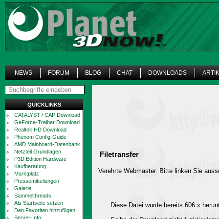
NEWS
FORUM
BLOG
CHAT
DOWNLOADS
ARTI
QUICKLINKS
CATALYST / CAP Download
GeForce-Treiber Download
Realtek HD Download
Phenom Config-Guide
AMD Mainboard-Datenbank
Netzteil Grundlagen
Filetransfer
P3D Edition Hardware
Kaufberatung
Verehrte Webmaster. Bitte linken Sie aussc
Marktplatz
Pressemitteilungen
Galerie
Sammelthreads
Als Startseite setzen
Diese Datei wurde bereits 606 x herun
Den Favoriten hinzufügen
Server-Info