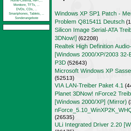
Home-Cinema, HiFi ,...
Monitore, TFTs, ...
DVDs, CDs, ...
Windows XP SP1 Patch - Mem
Smartphones, Tablets, ...
Sonderangebote
Problem Q815411 Deutsch
(1
Silicon Image Serial-ATA Trei
3DNow!]
(62208)
Realtek High Definition Audi
[Windows 2000/XP/2003 32-Bit
P3D
(52643)
Microsoft Windows XP Sass
(52513)
VIA LAN-Treiber Paket 4.1
(4
Planet 3DNow! nForce2 Treibe
[Windows 2000/XP] (Mirror)
(
nForce_5.10_WinXP2K_WHQL_
(26535)
ULi Integrated Driver 2.20 [