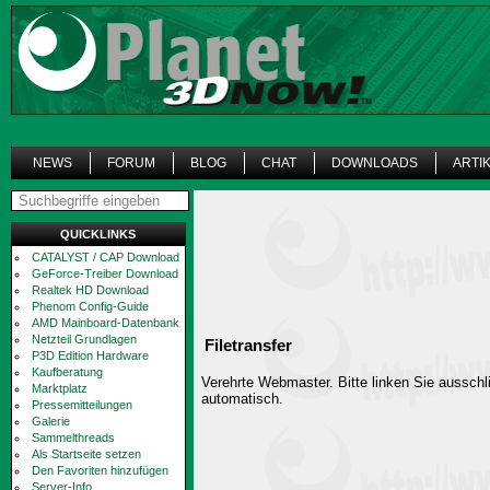
NEWS
FORUM
BLOG
CHAT
DOWNLOADS
ARTI
QUICKLINKS
CATALYST / CAP Download
GeForce-Treiber Download
Realtek HD Download
Phenom Config-Guide
AMD Mainboard-Datenbank
Netzteil Grundlagen
Filetransfer
P3D Edition Hardware
Kaufberatung
Verehrte Webmaster. Bitte linken Sie ausschli
Marktplatz
automatisch.
Pressemitteilungen
Galerie
Sammelthreads
Als Startseite setzen
Den Favoriten hinzufügen
Server-Info