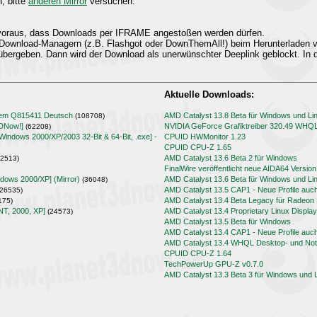
n, bitte
anderen Mirror
versuchen.
t voraus, dass Downloads per IFRAME angestoßen werden dürfen.
Download-Managern (z.B. Flashgot oder DownThemAll!) beim Herunterladen
übergeben. Dann wird der Download als unerwünschter Deeplink geblockt. In d
Aktuelle Downloads:
lem Q815411 Deutsch
AMD Catalyst 13.8 Beta für Windows und Li
(108708)
3DNow!]
NVIDIA GeForce Grafiktreiber 320.49 WHQ
(62208)
[Windows 2000/XP/2003 32-Bit & 64-Bit, .exe] -
CPUID HWMonitor 1.23
CPUID CPU-Z 1.65
AMD Catalyst 13.6 Beta 2 für Windows
2513)
FinalWire veröffentlicht neue AIDA64 Version
ndows 2000/XP] (Mirror)
AMD Catalyst 13.6 Beta für Windows und Li
(36048)
AMD Catalyst 13.5 CAP1 - Neue Profile auc
26535)
AMD Catalyst 13.4 Beta Legacy für Radeo
175)
NT, 2000, XP]
AMD Catalyst 13.4 Proprietary Linux Display
(24573)
AMD Catalyst 13.5 Beta für Windows
AMD Catalyst 13.4 CAP1 - Neue Profile auc
AMD Catalyst 13.4 WHQL Desktop- und Note
CPUID CPU-Z 1.64
TechPowerUp GPU-Z v0.7.0
AMD Catalyst 13.3 Beta 3 für Windows und 