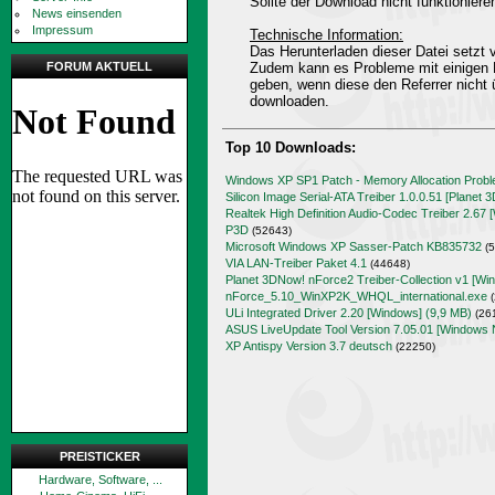
Sollte der Download nicht funktioniere
News einsenden
Impressum
Technische Information:
Das Herunterladen dieser Datei setz
FORUM AKTUELL
Zudem kann es Probleme mit einigen 
geben, wenn diese den Referrer nicht 
downloaden.
Top 10 Downloads:
Windows XP SP1 Patch - Memory Allocation Prob
Silicon Image Serial-ATA Treiber 1.0.0.51 [Planet 
Realtek High Definition Audio-Codec Treiber 2.67 
P3D
(52643)
Microsoft Windows XP Sasser-Patch KB835732
(5
VIA LAN-Treiber Paket 4.1
(44648)
Planet 3DNow! nForce2 Treiber-Collection v1 [Wi
nForce_5.10_WinXP2K_WHQL_international.exe
(
ULi Integrated Driver 2.20 [Windows] (9,9 MB)
(26
ASUS LiveUpdate Tool Version 7.05.01 [Windows 
XP Antispy Version 3.7 deutsch
(22250)
PREISTICKER
Hardware, Software, ...