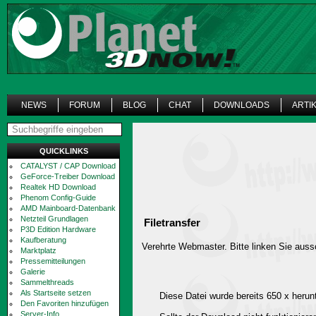
NEWS
FORUM
BLOG
CHAT
DOWNLOADS
ARTI
QUICKLINKS
CATALYST / CAP Download
GeForce-Treiber Download
Realtek HD Download
Phenom Config-Guide
AMD Mainboard-Datenbank
Netzteil Grundlagen
Filetransfer
P3D Edition Hardware
Kaufberatung
Verehrte Webmaster. Bitte linken Sie aussc
Marktplatz
Pressemitteilungen
Galerie
Sammelthreads
Als Startseite setzen
Diese Datei wurde bereits 650 x herun
Den Favoriten hinzufügen
Server-Info