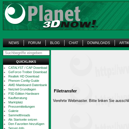
NEWS
FORUM
BLOG
CHAT
DOWNLOADS
ARTI
QUICKLINKS
CATALYST / CAP Download
GeForce-Treiber Download
Realtek HD Download
Phenom Config-Guide
AMD Mainboard-Datenbank
Netzteil Grundlagen
Filetransfer
P3D Edition Hardware
Kaufberatung
Verehrte Webmaster. Bitte linken Sie ausschli
Marktplatz
Pressemitteilungen
Galerie
Sammelthreads
Als Startseite setzen
Den Favoriten hinzufügen
Server-Info