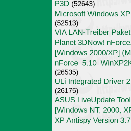
P3D
(52643)
Microsoft Windows XP
(52513)
VIA LAN-Treiber Paket
Planet 3DNow! nForce2
[Windows 2000/XP] (Mi
nForce_5.10_WinXP2K
(26535)
ULi Integrated Driver 
(26175)
ASUS LiveUpdate Tool 
[Windows NT, 2000, X
XP Antispy Version 3.7