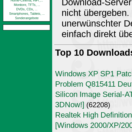
Download-Server 
Home-Cinema, HiFi ,...
Monitore, TFTs, ...
DVDs, CDs, ...
nicht übergeben.
Smartphones, Tablets, ...
Sonderangebote
unerwünschter De
einfach direkt ü
Top 10 Download
Windows XP SP1 Patch
Problem Q815411 Deu
Silicon Image Serial-AT
3DNow!]
(62208)
Realtek High Definitio
[Windows 2000/XP/2003 