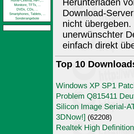
Herunterladen v
Home-Cinema, HiFi ,...
Monitore, TFTs, ...
DVDs, CDs, ...
Download-Server 
Smartphones, Tablets, ...
Sonderangebote
nicht übergeben.
unerwünschter De
einfach direkt ü
Top 10 Download
Windows XP SP1 Patch
Problem Q815411 Deu
Silicon Image Serial-AT
3DNow!]
(62208)
Realtek High Definitio