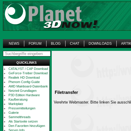
NEWS
FORUM
BLOG
CHAT
DOWNLOADS
ARTI
QUICKLINKS
CATALYST / CAP Download
GeForce-Treiber Download
Realtek HD Download
Phenom Config-Guide
AMD Mainboard-Datenbank
Netzteil Grundlagen
Filetransfer
P3D Edition Hardware
Kaufberatung
Verehrte Webmaster. Bitte linken Sie ausschli
Marktplatz
Pressemitteilungen
Galerie
Sammelthreads
Als Startseite setzen
Den Favoriten hinzufügen
Server-Info