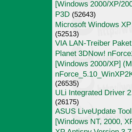
[Windows 2000/XP/2003 
P3D
(52643)
Microsoft Windows XP
(52513)
VIA LAN-Treiber Paket
Planet 3DNow! nForce2
[Windows 2000/XP] (Mi
nForce_5.10_WinXP2K
(26535)
ULi Integrated Driver 
(26175)
ASUS LiveUpdate Tool 
[Windows NT, 2000, X
XP Antispy Version 3.7