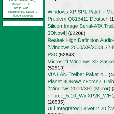
Home-Cinema, HiFi ,...
Monitore, TFTs, ...
DVDs, CDs, ...
Windows XP SP1 Patch - Mem
Smartphones, Tablets, ...
Sonderangebote
Problem Q815411 Deutsch
(1
Silicon Image Serial-ATA Trei
3DNow!]
(62208)
Realtek High Definition Audi
[Windows 2000/XP/2003 32-Bit
P3D
(52643)
Microsoft Windows XP Sass
(52513)
VIA LAN-Treiber Paket 4.1
(4
Planet 3DNow! nForce2 Treibe
[Windows 2000/XP] (Mirror)
(
nForce_5.10_WinXP2K_WHQL_
(26535)
ULi Integrated Driver 2.20 [