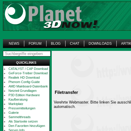
NEWS
FORUM
BLOG
CHAT
DOWNLOADS
ARTI
QUICKLINKS
CATALYST / CAP Download
GeForce-Treiber Download
Realtek HD Download
Phenom Config-Guide
AMD Mainboard-Datenbank
Netzteil Grundlagen
Filetransfer
P3D Edition Hardware
Kaufberatung
Verehrte Webmaster. Bitte linken Sie ausschli
Marktplatz
automatisch.
Pressemitteilungen
Galerie
Sammelthreads
Als Startseite setzen
Den Favoriten hinzufügen
Server-Info