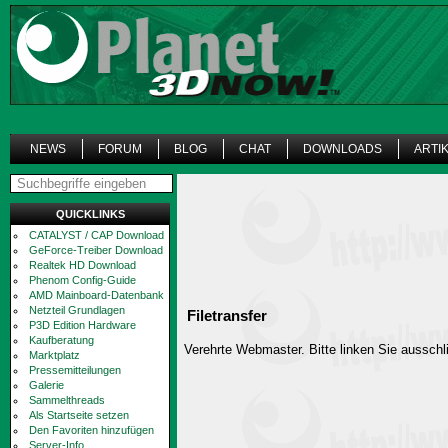
NEWS
FORUM
BLOG
CHAT
DOWNLOADS
ARTI
QUICKLINKS
CATALYST / CAP Download
GeForce-Treiber Download
Realtek HD Download
Phenom Config-Guide
AMD Mainboard-Datenbank
Netzteil Grundlagen
Filetransfer
P3D Edition Hardware
Kaufberatung
Verehrte Webmaster. Bitte linken Sie ausschli
Marktplatz
Pressemitteilungen
Galerie
Sammelthreads
Als Startseite setzen
Den Favoriten hinzufügen
Server-Info