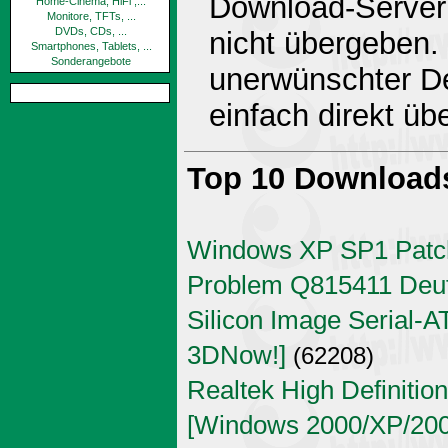
Download-Server 
Home-Cinema, HiFi ,...
Monitore, TFTs, ...
DVDs, CDs, ...
nicht übergeben.
Smartphones, Tablets, ...
Sonderangebote
unerwünschter De
einfach direkt ü
Top 10 Download
Windows XP SP1 Patch
Problem Q815411 Deu
Silicon Image Serial-AT
3DNow!]
(62208)
Realtek High Definitio
[Windows 2000/XP/2003 