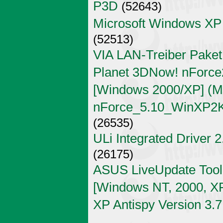
P3D
(52643)
Microsoft Windows XP
(52513)
VIA LAN-Treiber Paket
Planet 3DNow! nForce2
[Windows 2000/XP] (Mi
nForce_5.10_WinXP2K
(26535)
ULi Integrated Driver 
(26175)
ASUS LiveUpdate Tool 
[Windows NT, 2000, X
XP Antispy Version 3.7