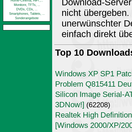
Download-Server 
Home-Cinema, HiFi ,...
Monitore, TFTs, ...
DVDs, CDs, ...
nicht übergeben.
Smartphones, Tablets, ...
Sonderangebote
unerwünschter De
einfach direkt ü
Top 10 Download
Windows XP SP1 Patch
Problem Q815411 Deu
Silicon Image Serial-AT
3DNow!]
(62208)
Realtek High Definitio
[Windows 2000/XP/2003 