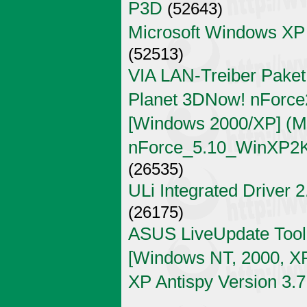
P3D
(52643)
Microsoft Windows XP
(52513)
VIA LAN-Treiber Paket
Planet 3DNow! nForce2
[Windows 2000/XP] (Mi
nForce_5.10_WinXP2K
(26535)
ULi Integrated Driver 
(26175)
ASUS LiveUpdate Tool 
[Windows NT, 2000, X
XP Antispy Version 3.7