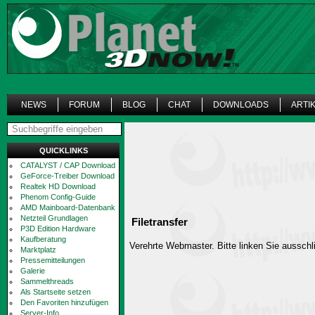
NEWS
FORUM
BLOG
CHAT
DOWNLOADS
ARTI
QUICKLINKS
CATALYST / CAP Download
GeForce-Treiber Download
Realtek HD Download
Phenom Config-Guide
AMD Mainboard-Datenbank
Netzteil Grundlagen
Filetransfer
P3D Edition Hardware
Kaufberatung
Verehrte Webmaster. Bitte linken Sie ausschli
Marktplatz
Pressemitteilungen
Galerie
Sammelthreads
Als Startseite setzen
Den Favoriten hinzufügen
Server-Info