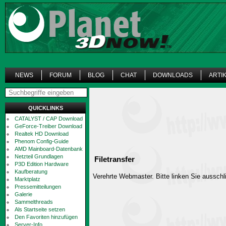
NEWS
FORUM
BLOG
CHAT
DOWNLOADS
ARTI
QUICKLINKS
CATALYST / CAP Download
GeForce-Treiber Download
Realtek HD Download
Phenom Config-Guide
AMD Mainboard-Datenbank
Netzteil Grundlagen
Filetransfer
P3D Edition Hardware
Kaufberatung
Verehrte Webmaster. Bitte linken Sie ausschli
Marktplatz
Pressemitteilungen
Galerie
Sammelthreads
Als Startseite setzen
Den Favoriten hinzufügen
Server-Info