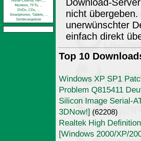
Download-Server 
Home-Cinema, HiFi ,...
Monitore, TFTs, ...
DVDs, CDs, ...
nicht übergeben.
Smartphones, Tablets, ...
Sonderangebote
unerwünschter De
einfach direkt ü
Top 10 Download
Windows XP SP1 Patch
Problem Q815411 Deu
Silicon Image Serial-AT
3DNow!]
(62208)
Realtek High Definitio
[Windows 2000/XP/2003 