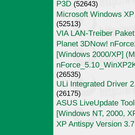
P3D
(52643)
Microsoft Windows XP
(52513)
VIA LAN-Treiber Paket
Planet 3DNow! nForce2
[Windows 2000/XP] (Mi
nForce_5.10_WinXP2K
(26535)
ULi Integrated Driver 
(26175)
ASUS LiveUpdate Tool 
[Windows NT, 2000, X
XP Antispy Version 3.7