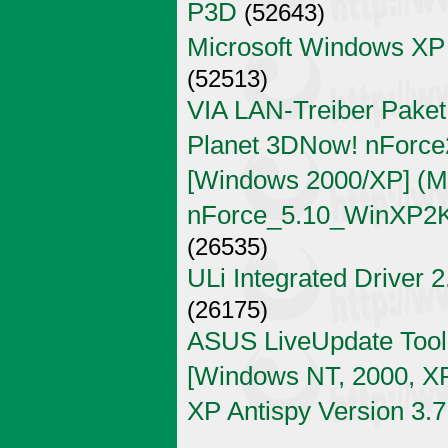
P3D
(52643)
Microsoft Windows XP
(52513)
VIA LAN-Treiber Paket
Planet 3DNow! nForce2
[Windows 2000/XP] (Mi
nForce_5.10_WinXP2K
(26535)
ULi Integrated Driver 
(26175)
ASUS LiveUpdate Tool 
[Windows NT, 2000, X
XP Antispy Version 3.7