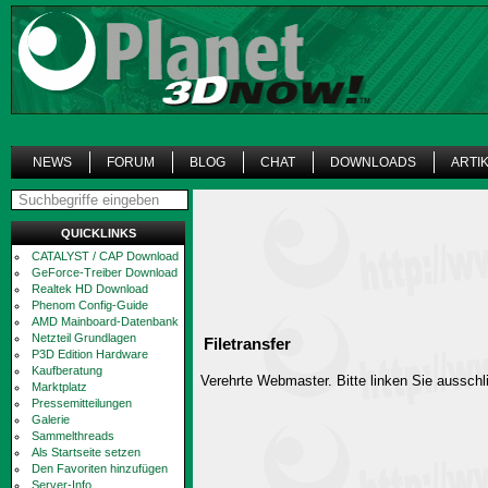
NEWS
FORUM
BLOG
CHAT
DOWNLOADS
ARTI
QUICKLINKS
CATALYST / CAP Download
GeForce-Treiber Download
Realtek HD Download
Phenom Config-Guide
AMD Mainboard-Datenbank
Netzteil Grundlagen
Filetransfer
P3D Edition Hardware
Kaufberatung
Verehrte Webmaster. Bitte linken Sie ausschli
Marktplatz
Pressemitteilungen
Galerie
Sammelthreads
Als Startseite setzen
Den Favoriten hinzufügen
Server-Info