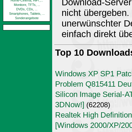
Download-Server 
Home-Cinema, HiFi ,...
Monitore, TFTs, ...
DVDs, CDs, ...
nicht übergeben.
Smartphones, Tablets, ...
Sonderangebote
unerwünschter De
einfach direkt ü
Top 10 Download
Windows XP SP1 Patch
Problem Q815411 Deu
Silicon Image Serial-AT
3DNow!]
(62208)
Realtek High Definitio
[Windows 2000/XP/2003 