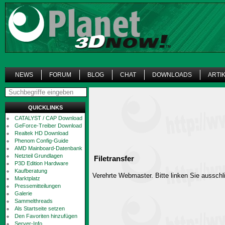
NEWS
FORUM
BLOG
CHAT
DOWNLOADS
ARTI
QUICKLINKS
CATALYST / CAP Download
GeForce-Treiber Download
Realtek HD Download
Phenom Config-Guide
AMD Mainboard-Datenbank
Netzteil Grundlagen
Filetransfer
P3D Edition Hardware
Kaufberatung
Verehrte Webmaster. Bitte linken Sie ausschli
Marktplatz
Pressemitteilungen
Galerie
Sammelthreads
Als Startseite setzen
Den Favoriten hinzufügen
Server-Info