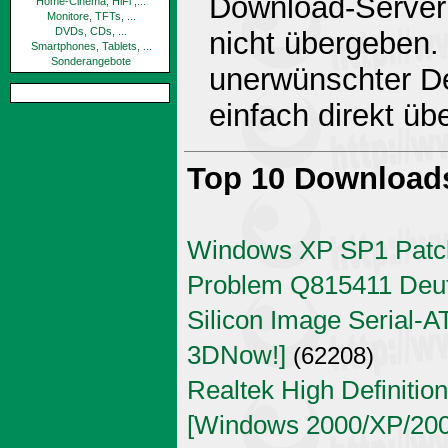
Download-Server 
Home-Cinema, HiFi ,...
Monitore, TFTs, ...
DVDs, CDs, ...
nicht übergeben.
Smartphones, Tablets, ...
Sonderangebote
unerwünschter De
einfach direkt ü
Top 10 Download
Windows XP SP1 Patch
Problem Q815411 Deu
Silicon Image Serial-AT
3DNow!]
(62208)
Realtek High Definitio
[Windows 2000/XP/2003 