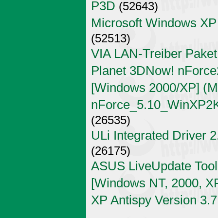
P3D
(52643)
Microsoft Windows XP
(52513)
VIA LAN-Treiber Paket
Planet 3DNow! nForce2
[Windows 2000/XP] (Mi
nForce_5.10_WinXP2K
(26535)
ULi Integrated Driver 
(26175)
ASUS LiveUpdate Tool 
[Windows NT, 2000, X
XP Antispy Version 3.7