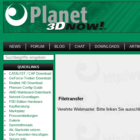
NEWS
FORUM
BLOG
CHAT
DOWNLOADS
ARTI
QUICKLINKS
CATALYST / CAP Download
GeForce-Treiber Download
Realtek HD Download
Phenom Config-Guide
AMD Mainboard-Datenbank
Netzteil Grundlagen
Filetransfer
P3D Edition Hardware
Kaufberatung
Verehrte Webmaster. Bitte linken Sie ausschli
Marktplatz
Pressemitteilungen
Galerie
Sammelthreads
Als Startseite setzen
Den Favoriten hinzufügen
Server-Info