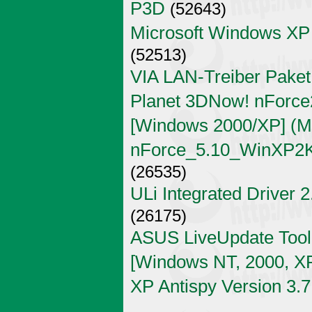
P3D
(52643)
Microsoft Windows XP
(52513)
VIA LAN-Treiber Paket
Planet 3DNow! nForce2
[Windows 2000/XP] (Mi
nForce_5.10_WinXP2K
(26535)
ULi Integrated Driver 
(26175)
ASUS LiveUpdate Tool 
[Windows NT, 2000, X
XP Antispy Version 3.7