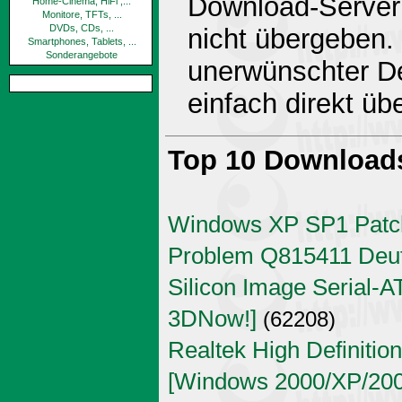
Download-Server 
Home-Cinema, HiFi ,...
Monitore, TFTs, ...
DVDs, CDs, ...
nicht übergeben.
Smartphones, Tablets, ...
Sonderangebote
unerwünschter De
einfach direkt ü
Top 10 Download
Windows XP SP1 Patch
Problem Q815411 Deu
Silicon Image Serial-AT
3DNow!]
(62208)
Realtek High Definitio
[Windows 2000/XP/2003 