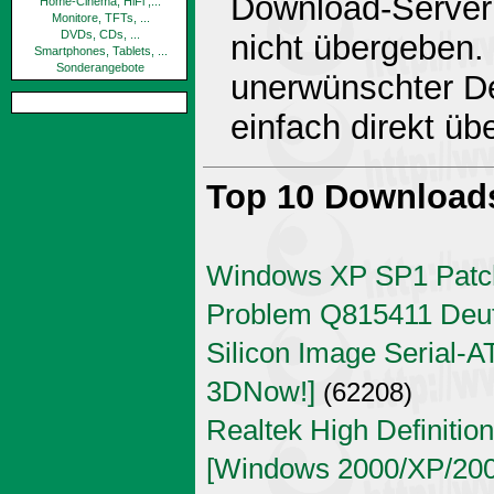
Download-Server 
Home-Cinema, HiFi ,...
Monitore, TFTs, ...
DVDs, CDs, ...
nicht übergeben.
Smartphones, Tablets, ...
Sonderangebote
unerwünschter De
einfach direkt ü
Top 10 Download
Windows XP SP1 Patch
Problem Q815411 Deu
Silicon Image Serial-AT
3DNow!]
(62208)
Realtek High Definitio
[Windows 2000/XP/2003 