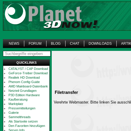
NEWS
FORUM
BLOG
CHAT
DOWNLOADS
ARTI
QUICKLINKS
CATALYST / CAP Download
GeForce-Treiber Download
Realtek HD Download
Phenom Config-Guide
AMD Mainboard-Datenbank
Netzteil Grundlagen
Filetransfer
P3D Edition Hardware
Kaufberatung
Verehrte Webmaster. Bitte linken Sie ausschli
Marktplatz
Pressemitteilungen
Galerie
Sammelthreads
Als Startseite setzen
Den Favoriten hinzufügen
Server-Info