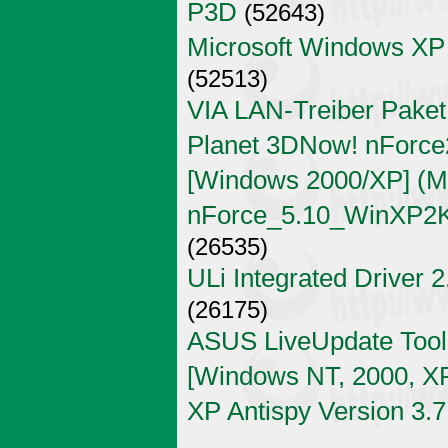
P3D
(52643)
Microsoft Windows XP
(52513)
VIA LAN-Treiber Paket
Planet 3DNow! nForce2
[Windows 2000/XP] (Mi
nForce_5.10_WinXP2K
(26535)
ULi Integrated Driver 
(26175)
ASUS LiveUpdate Tool 
[Windows NT, 2000, X
XP Antispy Version 3.7