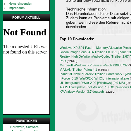
Sollte der Download nicht funktioniere
News einsenden
Impressum
Technische Information:
Das Herunterladen dieser Datei setz
FORUM AKTUELL
Zudem kann es Probleme mit einigen 
geben, wenn diese den Referrer nicht 
downloaden.
Top 10 Downloads:
Windows XP SP1 Patch - Memory Allocation Prob
Silicon Image Serial-ATA Treiber 1.0.0.51 [Planet 
Realtek High Definition Audio-Codec Treiber 2.67 
P3D
(52643)
Microsoft Windows XP Sasser-Patch KB835732
(5
VIA LAN-Treiber Paket 4.1
(44648)
Planet 3DNow! nForce2 Treiber-Collection v1 [Wi
nForce_5.10_WinXP2K_WHQL_international.exe
(
ULi Integrated Driver 2.20 [Windows] (9,9 MB)
(26
ASUS LiveUpdate Tool Version 7.05.01 [Windows 
XP Antispy Version 3.7 deutsch
(22250)
PREISTICKER
Hardware, Software, ...