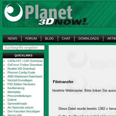
NEWS
FORUM
BLOG
CHAT
DOWNLOADS
ARTI
QUICKLINKS
CATALYST / CAP Download
GeForce-Treiber Download
Realtek HD Download
Phenom Config-Guide
AMD Mainboard-Datenbank
Netzteil Grundlagen
Filetransfer
P3D Edition Hardware
Kaufberatung
Verehrte Webmaster. Bitte linken Sie aussc
Marktplatz
Pressemitteilungen
Galerie
Sammelthreads
Als Startseite setzen
Diese Datei wurde bereits 1382 x heru
Den Favoriten hinzufügen
Server-Info