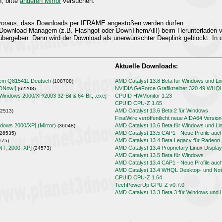
n, bitte
anderen Mirror
versuchen.
t voraus, dass Downloads per IFRAME angestoßen werden dürfen.
Download-Managern (z.B. Flashgot oder DownThemAll!) beim Herunterladen
übergeben. Dann wird der Download als unerwünschter Deeplink geblockt. In d
Aktuelle Downloads:
lem Q815411 Deutsch
AMD Catalyst 13.8 Beta für Windows und Li
(108708)
3DNow!]
NVIDIA GeForce Grafiktreiber 320.49 WHQ
(62208)
[Windows 2000/XP/2003 32-Bit & 64-Bit, .exe] -
CPUID HWMonitor 1.23
CPUID CPU-Z 1.65
AMD Catalyst 13.6 Beta 2 für Windows
2513)
FinalWire veröffentlicht neue AIDA64 Version
ndows 2000/XP] (Mirror)
AMD Catalyst 13.6 Beta für Windows und Li
(36048)
AMD Catalyst 13.5 CAP1 - Neue Profile auc
26535)
AMD Catalyst 13.4 Beta Legacy für Radeo
175)
NT, 2000, XP]
AMD Catalyst 13.4 Proprietary Linux Display
(24573)
AMD Catalyst 13.5 Beta für Windows
AMD Catalyst 13.4 CAP1 - Neue Profile auc
AMD Catalyst 13.4 WHQL Desktop- und Note
CPUID CPU-Z 1.64
TechPowerUp GPU-Z v0.7.0
AMD Catalyst 13.3 Beta 3 für Windows und 