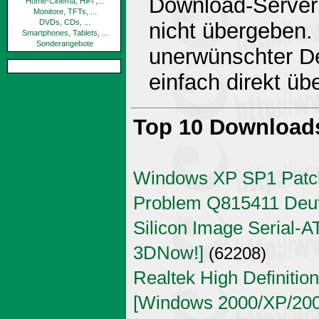
Download-Server 
Home-Cinema, HiFi ,...
Monitore, TFTs, ...
DVDs, CDs, ...
nicht übergeben.
Smartphones, Tablets, ...
Sonderangebote
unerwünschter De
einfach direkt ü
Top 10 Download
Windows XP SP1 Patch
Problem Q815411 Deu
Silicon Image Serial-AT
3DNow!]
(62208)
Realtek High Definitio
[Windows 2000/XP/2003 