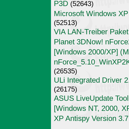
P3D
(52643)
Microsoft Windows XP
(52513)
VIA LAN-Treiber Paket
Planet 3DNow! nForce2
[Windows 2000/XP] (Mi
nForce_5.10_WinXP2K
(26535)
ULi Integrated Driver 
(26175)
ASUS LiveUpdate Tool 
[Windows NT, 2000, X
XP Antispy Version 3.7