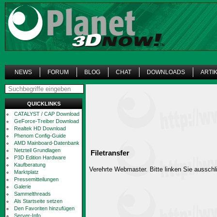
NEWS
FORUM
BLOG
CHAT
DOWNLOADS
ARTI
QUICKLINKS
CATALYST / CAP Download
GeForce-Treiber Download
Realtek HD Download
Phenom Config-Guide
AMD Mainboard-Datenbank
Netzteil Grundlagen
Filetransfer
P3D Edition Hardware
Kaufberatung
Verehrte Webmaster. Bitte linken Sie ausschli
Marktplatz
Pressemitteilungen
Galerie
Sammelthreads
Als Startseite setzen
Den Favoriten hinzufügen
Server-Info