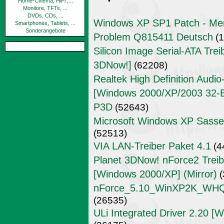
Home-Cinema, HiFi ,...
Monitore, TFTs, ...
DVDs, CDs, ...
Windows XP SP1 Patch - Mem
Smartphones, Tablets, ...
Sonderangebote
Problem Q815411 Deutsch
(1
Silicon Image Serial-ATA Trei
3DNow!]
(62208)
Realtek High Definition Audi
[Windows 2000/XP/2003 32-Bit
P3D
(52643)
Microsoft Windows XP Sass
(52513)
VIA LAN-Treiber Paket 4.1
(4
Planet 3DNow! nForce2 Treibe
[Windows 2000/XP] (Mirror)
(
nForce_5.10_WinXP2K_WHQL_
(26535)
ULi Integrated Driver 2.20 [