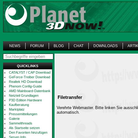
NEWS
FORUM
BLOG
CHAT
DOWNLOADS
ARTI
QUICKLINKS
CATALYST / CAP Download
GeForce-Treiber Download
Realtek HD Download
Phenom Config-Guide
AMD Mainboard-Datenbank
Netzteil Grundlagen
Filetransfer
P3D Edition Hardware
Kaufberatung
Verehrte Webmaster. Bitte linken Sie ausschli
Marktplatz
automatisch.
Pressemitteilungen
Galerie
Sammelthreads
Als Startseite setzen
Den Favoriten hinzufügen
Server-Info