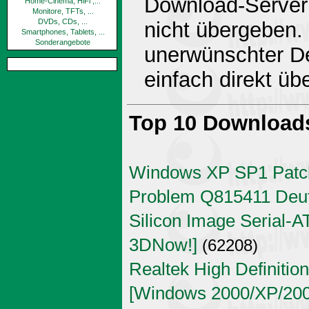
Download-Server 
Home-Cinema, HiFi ,...
Monitore, TFTs, ...
DVDs, CDs, ...
nicht übergeben.
Smartphones, Tablets, ...
Sonderangebote
unerwünschter De
einfach direkt ü
Top 10 Download
Windows XP SP1 Patch
Problem Q815411 Deu
Silicon Image Serial-AT
3DNow!]
(62208)
Realtek High Definitio
[Windows 2000/XP/2003 