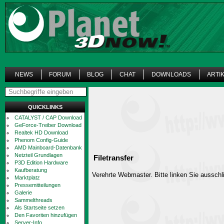
NEWS
FORUM
BLOG
CHAT
DOWNLOADS
ARTI
QUICKLINKS
CATALYST / CAP Download
GeForce-Treiber Download
Realtek HD Download
Phenom Config-Guide
AMD Mainboard-Datenbank
Netzteil Grundlagen
Filetransfer
P3D Edition Hardware
Kaufberatung
Verehrte Webmaster. Bitte linken Sie ausschli
Marktplatz
Pressemitteilungen
Galerie
Sammelthreads
Als Startseite setzen
Den Favoriten hinzufügen
Server-Info