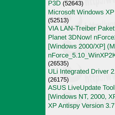
P3D
(52643)
Microsoft Windows XP
(52513)
VIA LAN-Treiber Paket
Planet 3DNow! nForce2
[Windows 2000/XP] (Mi
nForce_5.10_WinXP2K
(26535)
ULi Integrated Driver 
(26175)
ASUS LiveUpdate Tool 
[Windows NT, 2000, X
XP Antispy Version 3.7