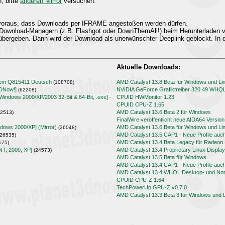
n, bitte
anderen Mirror
versuchen.
t voraus, dass Downloads per IFRAME angestoßen werden dürfen.
Download-Managern (z.B. Flashgot oder DownThemAll!) beim Herunterladen
übergeben. Dann wird der Download als unerwünschter Deeplink geblockt. In d
Aktuelle Downloads:
lem Q815411 Deutsch
AMD Catalyst 13.8 Beta für Windows und Li
(108708)
3DNow!]
NVIDIA GeForce Grafiktreiber 320.49 WHQ
(62208)
[Windows 2000/XP/2003 32-Bit & 64-Bit, .exe] -
CPUID HWMonitor 1.23
CPUID CPU-Z 1.65
AMD Catalyst 13.6 Beta 2 für Windows
2513)
FinalWire veröffentlicht neue AIDA64 Version
ndows 2000/XP] (Mirror)
AMD Catalyst 13.6 Beta für Windows und Li
(36048)
AMD Catalyst 13.5 CAP1 - Neue Profile auc
26535)
AMD Catalyst 13.4 Beta Legacy für Radeo
175)
NT, 2000, XP]
AMD Catalyst 13.4 Proprietary Linux Display
(24573)
AMD Catalyst 13.5 Beta für Windows
AMD Catalyst 13.4 CAP1 - Neue Profile auc
AMD Catalyst 13.4 WHQL Desktop- und Note
CPUID CPU-Z 1.64
TechPowerUp GPU-Z v0.7.0
AMD Catalyst 13.3 Beta 3 für Windows und 