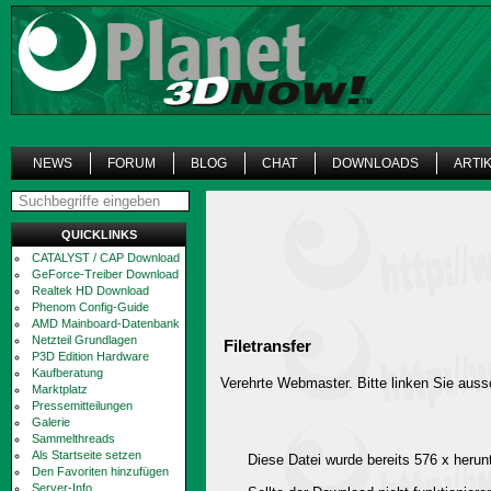
NEWS
FORUM
BLOG
CHAT
DOWNLOADS
ARTI
QUICKLINKS
CATALYST / CAP Download
GeForce-Treiber Download
Realtek HD Download
Phenom Config-Guide
AMD Mainboard-Datenbank
Netzteil Grundlagen
Filetransfer
P3D Edition Hardware
Kaufberatung
Verehrte Webmaster. Bitte linken Sie aussc
Marktplatz
Pressemitteilungen
Galerie
Sammelthreads
Als Startseite setzen
Diese Datei wurde bereits 576 x herun
Den Favoriten hinzufügen
Server-Info