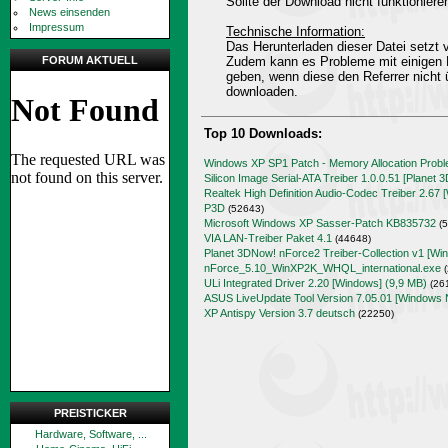
Sollte der Download nicht funktioniere
News einsenden
Impressum
Technische Information:
Das Herunterladen dieser Datei setz
FORUM AKTUELL
Zudem kann es Probleme mit einigen 
geben, wenn diese den Referrer nicht 
downloaden.
Top 10 Downloads:
Windows XP SP1 Patch - Memory Allocation Prob
Silicon Image Serial-ATA Treiber 1.0.0.51 [Planet 
Realtek High Definition Audio-Codec Treiber 2.67 
P3D
(52643)
Microsoft Windows XP Sasser-Patch KB835732
(5
VIA LAN-Treiber Paket 4.1
(44648)
Planet 3DNow! nForce2 Treiber-Collection v1 [Wi
nForce_5.10_WinXP2K_WHQL_international.exe
(
ULi Integrated Driver 2.20 [Windows] (9,9 MB)
(26
ASUS LiveUpdate Tool Version 7.05.01 [Windows 
XP Antispy Version 3.7 deutsch
(22250)
PREISTICKER
Hardware, Software, ...