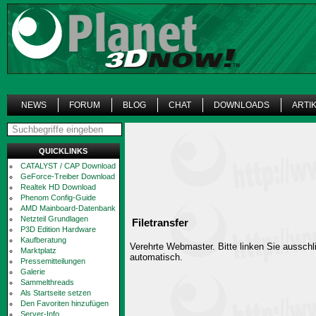
NEWS
FORUM
BLOG
CHAT
DOWNLOADS
ARTI
QUICKLINKS
CATALYST / CAP Download
GeForce-Treiber Download
Realtek HD Download
Phenom Config-Guide
AMD Mainboard-Datenbank
Netzteil Grundlagen
Filetransfer
P3D Edition Hardware
Kaufberatung
Verehrte Webmaster. Bitte linken Sie ausschli
Marktplatz
automatisch.
Pressemitteilungen
Galerie
Sammelthreads
Als Startseite setzen
Den Favoriten hinzufügen
Server-Info