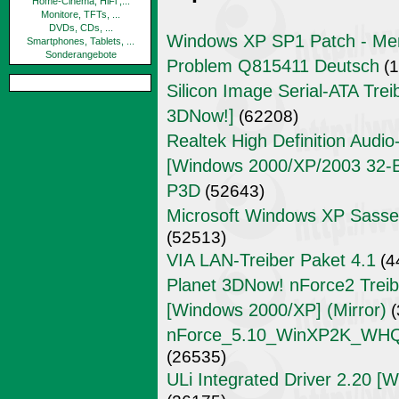
Home-Cinema, HiFi ,...
Monitore, TFTs, ...
DVDs, CDs, ...
Windows XP SP1 Patch - Mem
Smartphones, Tablets, ...
Sonderangebote
Problem Q815411 Deutsch
(1
Silicon Image Serial-ATA Trei
3DNow!]
(62208)
Realtek High Definition Audi
[Windows 2000/XP/2003 32-Bit
P3D
(52643)
Microsoft Windows XP Sass
(52513)
VIA LAN-Treiber Paket 4.1
(4
Planet 3DNow! nForce2 Treibe
[Windows 2000/XP] (Mirror)
(
nForce_5.10_WinXP2K_WHQL_
(26535)
ULi Integrated Driver 2.20 [