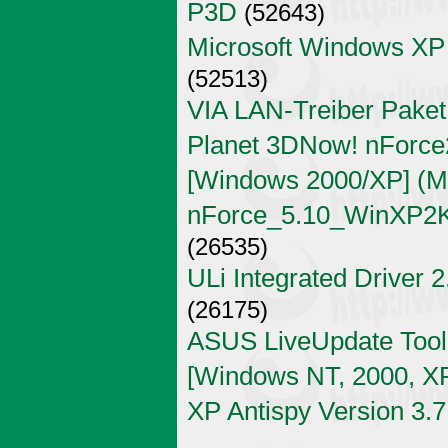
P3D
(52643)
Microsoft Windows XP
(52513)
VIA LAN-Treiber Paket
Planet 3DNow! nForce2
[Windows 2000/XP] (Mi
nForce_5.10_WinXP2K
(26535)
ULi Integrated Driver 
(26175)
ASUS LiveUpdate Tool 
[Windows NT, 2000, X
XP Antispy Version 3.7