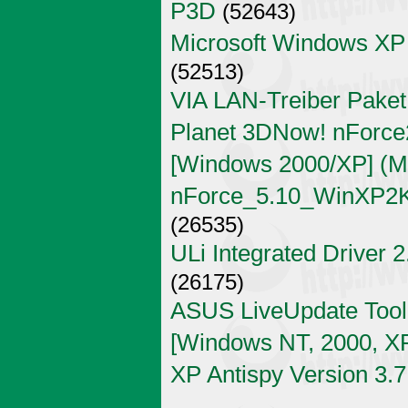
P3D
(52643)
Microsoft Windows XP
(52513)
VIA LAN-Treiber Paket
Planet 3DNow! nForce2
[Windows 2000/XP] (Mi
nForce_5.10_WinXP2K
(26535)
ULi Integrated Driver 
(26175)
ASUS LiveUpdate Tool 
[Windows NT, 2000, X
XP Antispy Version 3.7