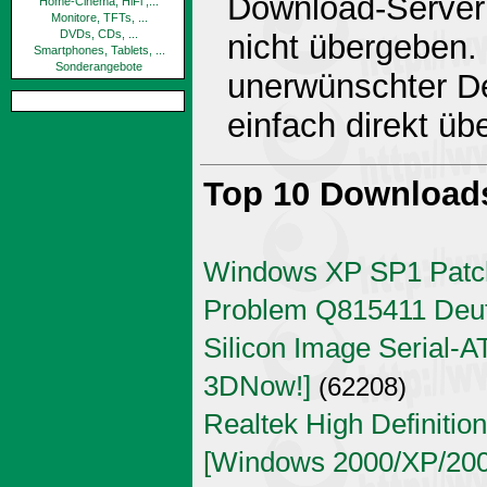
Download-Server 
Home-Cinema, HiFi ,...
Monitore, TFTs, ...
DVDs, CDs, ...
nicht übergeben.
Smartphones, Tablets, ...
Sonderangebote
unerwünschter De
einfach direkt ü
Top 10 Download
Windows XP SP1 Patch
Problem Q815411 Deu
Silicon Image Serial-AT
3DNow!]
(62208)
Realtek High Definitio
[Windows 2000/XP/2003 