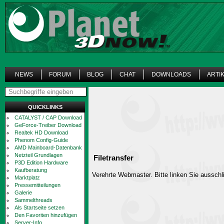
NEWS
FORUM
BLOG
CHAT
DOWNLOADS
ARTI
QUICKLINKS
CATALYST / CAP Download
GeForce-Treiber Download
Realtek HD Download
Phenom Config-Guide
AMD Mainboard-Datenbank
Netzteil Grundlagen
Filetransfer
P3D Edition Hardware
Kaufberatung
Verehrte Webmaster. Bitte linken Sie ausschli
Marktplatz
Pressemitteilungen
Galerie
Sammelthreads
Als Startseite setzen
Den Favoriten hinzufügen
Server-Info