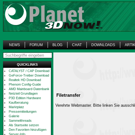
NEWS
FORUM
BLOG
CHAT
DOWNLOADS
ARTI
QUICKLINKS
CATALYST / CAP Download
GeForce-Treiber Download
Realtek HD Download
Phenom Config-Guide
AMD Mainboard-Datenbank
Netzteil Grundlagen
Filetransfer
P3D Edition Hardware
Kaufberatung
Verehrte Webmaster. Bitte linken Sie ausschli
Marktplatz
Pressemitteilungen
Galerie
Sammelthreads
Als Startseite setzen
Den Favoriten hinzufügen
Server-Info