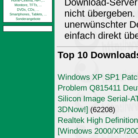
Download-Server 
Home-Cinema, HiFi ,...
Monitore, TFTs, ...
DVDs, CDs, ...
nicht übergeben.
Smartphones, Tablets, ...
Sonderangebote
unerwünschter De
einfach direkt ü
Top 10 Download
Windows XP SP1 Patch
Problem Q815411 Deu
Silicon Image Serial-AT
3DNow!]
(62208)
Realtek High Definitio
[Windows 2000/XP/2003 