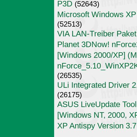
P3D
(52643)
Microsoft Windows XP
(52513)
VIA LAN-Treiber Paket
Planet 3DNow! nForce2
[Windows 2000/XP] (Mi
nForce_5.10_WinXP2K
(26535)
ULi Integrated Driver 
(26175)
ASUS LiveUpdate Tool 
[Windows NT, 2000, X
XP Antispy Version 3.7