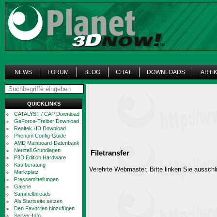
NEWS
FORUM
BLOG
CHAT
DOWNLOADS
ARTI
QUICKLINKS
CATALYST / CAP Download
GeForce-Treiber Download
Realtek HD Download
Phenom Config-Guide
AMD Mainboard-Datenbank
Netzteil Grundlagen
Filetransfer
P3D Edition Hardware
Kaufberatung
Verehrte Webmaster. Bitte linken Sie ausschli
Marktplatz
Pressemitteilungen
Galerie
Sammelthreads
Als Startseite setzen
Den Favoriten hinzufügen
Server-Info