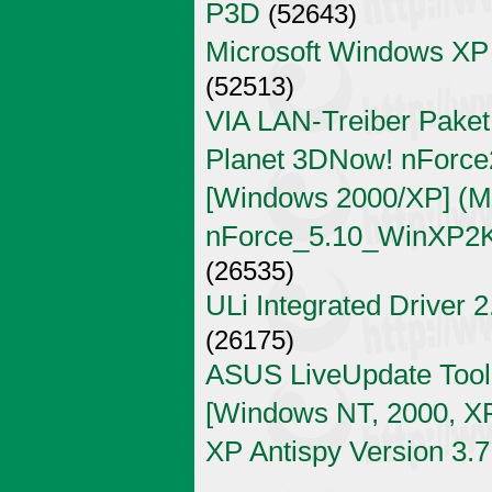
P3D
(52643)
Microsoft Windows XP
(52513)
VIA LAN-Treiber Paket
Planet 3DNow! nForce2
[Windows 2000/XP] (Mi
nForce_5.10_WinXP2K
(26535)
ULi Integrated Driver 
(26175)
ASUS LiveUpdate Tool 
[Windows NT, 2000, X
XP Antispy Version 3.7