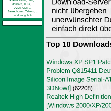
Download-Server 
Home-Cinema, HiFi ,...
Monitore, TFTs, ...
DVDs, CDs, ...
nicht übergeben.
Smartphones, Tablets, ...
Sonderangebote
unerwünschter De
einfach direkt ü
Top 10 Download
Windows XP SP1 Patch
Problem Q815411 Deu
Silicon Image Serial-AT
3DNow!]
(62208)
Realtek High Definitio
[Windows 2000/XP/2003 