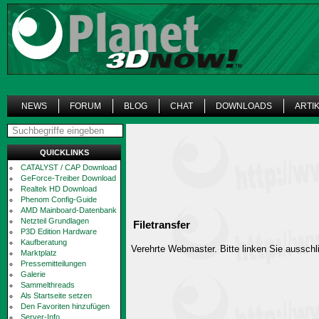
NEWS
FORUM
BLOG
CHAT
DOWNLOADS
ARTI
QUICKLINKS
CATALYST / CAP Download
GeForce-Treiber Download
Realtek HD Download
Phenom Config-Guide
AMD Mainboard-Datenbank
Netzteil Grundlagen
Filetransfer
P3D Edition Hardware
Kaufberatung
Verehrte Webmaster. Bitte linken Sie ausschli
Marktplatz
Pressemitteilungen
Galerie
Sammelthreads
Als Startseite setzen
Den Favoriten hinzufügen
Server-Info