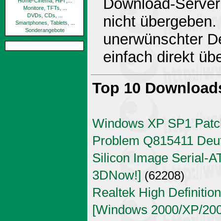
Download-Server 
Home-Cinema, HiFi ,...
Monitore, TFTs, ...
DVDs, CDs, ...
nicht übergeben.
Smartphones, Tablets, ...
Sonderangebote
unerwünschter De
einfach direkt ü
Top 10 Download
Windows XP SP1 Patch
Problem Q815411 Deu
Silicon Image Serial-AT
3DNow!]
(62208)
Realtek High Definitio
[Windows 2000/XP/2003 