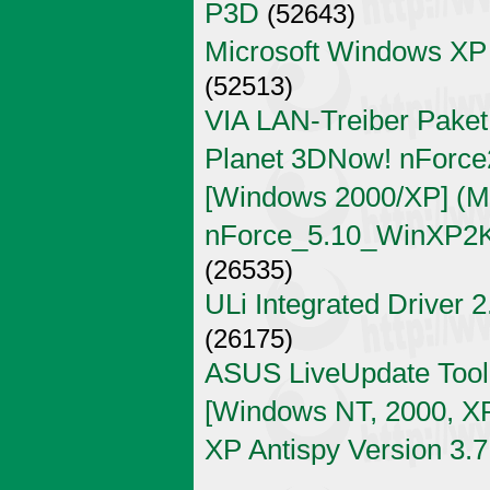
P3D
(52643)
Microsoft Windows XP
(52513)
VIA LAN-Treiber Paket
Planet 3DNow! nForce2
[Windows 2000/XP] (Mi
nForce_5.10_WinXP2K
(26535)
ULi Integrated Driver 
(26175)
ASUS LiveUpdate Tool 
[Windows NT, 2000, X
XP Antispy Version 3.7