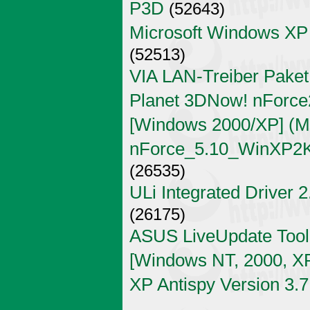
P3D
(52643)
Microsoft Windows XP
(52513)
VIA LAN-Treiber Paket
Planet 3DNow! nForce2
[Windows 2000/XP] (Mi
nForce_5.10_WinXP2K
(26535)
ULi Integrated Driver 
(26175)
ASUS LiveUpdate Tool 
[Windows NT, 2000, X
XP Antispy Version 3.7