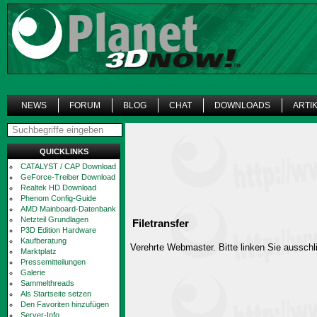
NEWS
FORUM
BLOG
CHAT
DOWNLOADS
ARTI
QUICKLINKS
CATALYST / CAP Download
GeForce-Treiber Download
Realtek HD Download
Phenom Config-Guide
AMD Mainboard-Datenbank
Netzteil Grundlagen
Filetransfer
P3D Edition Hardware
Kaufberatung
Verehrte Webmaster. Bitte linken Sie ausschli
Marktplatz
Pressemitteilungen
Galerie
Sammelthreads
Als Startseite setzen
Den Favoriten hinzufügen
Server-Info