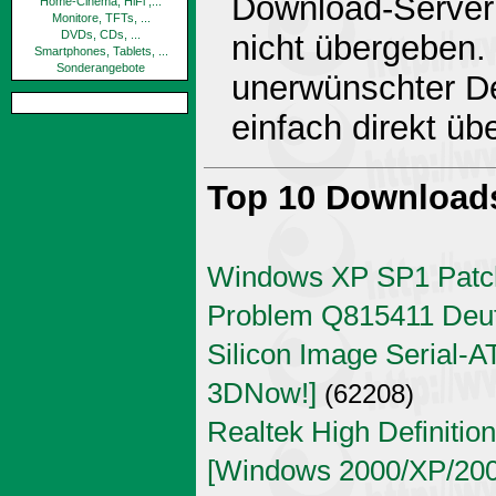
Download-Server 
Home-Cinema, HiFi ,...
Monitore, TFTs, ...
DVDs, CDs, ...
nicht übergeben.
Smartphones, Tablets, ...
Sonderangebote
unerwünschter De
einfach direkt ü
Top 10 Download
Windows XP SP1 Patch
Problem Q815411 Deu
Silicon Image Serial-AT
3DNow!]
(62208)
Realtek High Definitio
[Windows 2000/XP/2003 