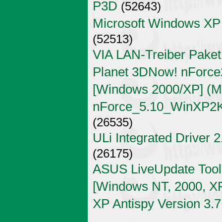
P3D
(52643)
Microsoft Windows XP
(52513)
VIA LAN-Treiber Paket
Planet 3DNow! nForce2
[Windows 2000/XP] (Mi
nForce_5.10_WinXP2K
(26535)
ULi Integrated Driver 
(26175)
ASUS LiveUpdate Tool 
[Windows NT, 2000, X
XP Antispy Version 3.7