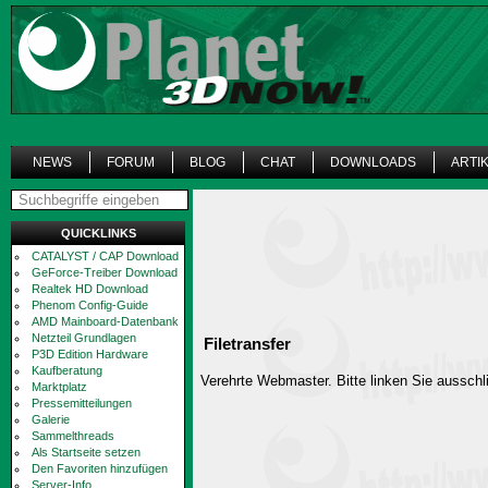
NEWS
FORUM
BLOG
CHAT
DOWNLOADS
ARTI
QUICKLINKS
CATALYST / CAP Download
GeForce-Treiber Download
Realtek HD Download
Phenom Config-Guide
AMD Mainboard-Datenbank
Netzteil Grundlagen
Filetransfer
P3D Edition Hardware
Kaufberatung
Verehrte Webmaster. Bitte linken Sie ausschli
Marktplatz
Pressemitteilungen
Galerie
Sammelthreads
Als Startseite setzen
Den Favoriten hinzufügen
Server-Info