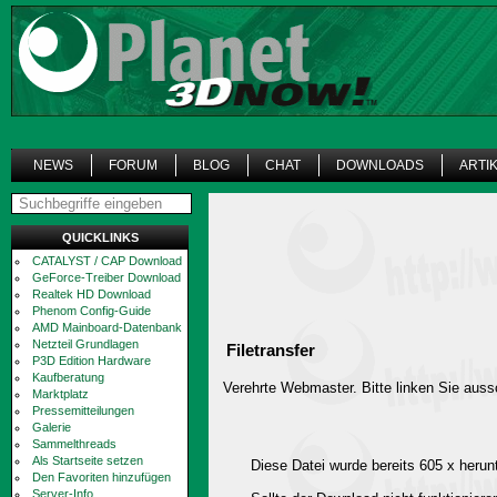
NEWS
FORUM
BLOG
CHAT
DOWNLOADS
ARTI
QUICKLINKS
CATALYST / CAP Download
GeForce-Treiber Download
Realtek HD Download
Phenom Config-Guide
AMD Mainboard-Datenbank
Netzteil Grundlagen
Filetransfer
P3D Edition Hardware
Kaufberatung
Verehrte Webmaster. Bitte linken Sie aussc
Marktplatz
Pressemitteilungen
Galerie
Sammelthreads
Als Startseite setzen
Diese Datei wurde bereits 605 x herun
Den Favoriten hinzufügen
Server-Info