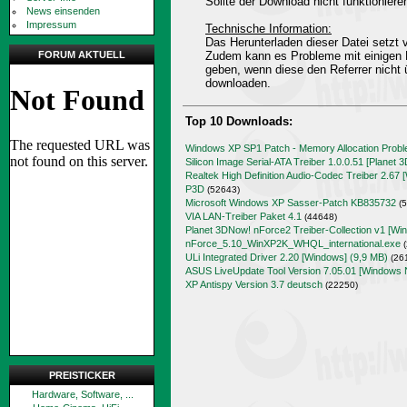
Sollte der Download nicht funktioniere
News einsenden
Impressum
Technische Information:
Das Herunterladen dieser Datei setz
FORUM AKTUELL
Zudem kann es Probleme mit einigen 
geben, wenn diese den Referrer nicht 
downloaden.
Top 10 Downloads:
Windows XP SP1 Patch - Memory Allocation Prob
Silicon Image Serial-ATA Treiber 1.0.0.51 [Planet 
Realtek High Definition Audio-Codec Treiber 2.67 
P3D
(52643)
Microsoft Windows XP Sasser-Patch KB835732
(5
VIA LAN-Treiber Paket 4.1
(44648)
Planet 3DNow! nForce2 Treiber-Collection v1 [Wi
nForce_5.10_WinXP2K_WHQL_international.exe
(
ULi Integrated Driver 2.20 [Windows] (9,9 MB)
(26
ASUS LiveUpdate Tool Version 7.05.01 [Windows 
XP Antispy Version 3.7 deutsch
(22250)
PREISTICKER
Hardware, Software, ...