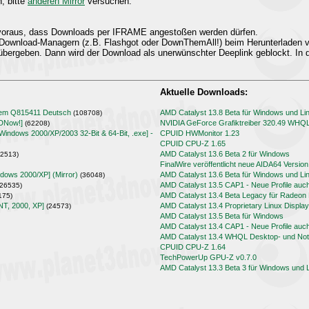
n, bitte
anderen Mirror
versuchen.
t voraus, dass Downloads per IFRAME angestoßen werden dürfen.
Download-Managern (z.B. Flashgot oder DownThemAll!) beim Herunterladen
übergeben. Dann wird der Download als unerwünschter Deeplink geblockt. In d
Aktuelle Downloads:
lem Q815411 Deutsch
AMD Catalyst 13.8 Beta für Windows und Li
(108708)
3DNow!]
NVIDIA GeForce Grafiktreiber 320.49 WHQ
(62208)
[Windows 2000/XP/2003 32-Bit & 64-Bit, .exe] -
CPUID HWMonitor 1.23
CPUID CPU-Z 1.65
AMD Catalyst 13.6 Beta 2 für Windows
2513)
FinalWire veröffentlicht neue AIDA64 Version
ndows 2000/XP] (Mirror)
AMD Catalyst 13.6 Beta für Windows und Li
(36048)
AMD Catalyst 13.5 CAP1 - Neue Profile auc
26535)
AMD Catalyst 13.4 Beta Legacy für Radeo
175)
NT, 2000, XP]
AMD Catalyst 13.4 Proprietary Linux Display
(24573)
AMD Catalyst 13.5 Beta für Windows
AMD Catalyst 13.4 CAP1 - Neue Profile auc
AMD Catalyst 13.4 WHQL Desktop- und Note
CPUID CPU-Z 1.64
TechPowerUp GPU-Z v0.7.0
AMD Catalyst 13.3 Beta 3 für Windows und 