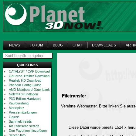
NEWS
FORUM
BLOG
CHAT
DOWNLOADS
ARTI
QUICKLINKS
CATALYST / CAP Download
GeForce-Treiber Download
Realtek HD Download
Phenom Config-Guide
AMD Mainboard-Datenbank
Netzteil Grundlagen
Filetransfer
P3D Edition Hardware
Kaufberatung
Verehrte Webmaster. Bitte linken Sie aussc
Marktplatz
Pressemitteilungen
Galerie
Sammelthreads
Als Startseite setzen
Diese Datei wurde bereits 1524 x heru
Den Favoriten hinzufügen
Server-Info