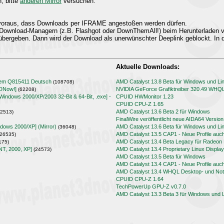
n, bitte
anderen Mirror
versuchen.
t voraus, dass Downloads per IFRAME angestoßen werden dürfen.
Download-Managern (z.B. Flashgot oder DownThemAll!) beim Herunterladen
übergeben. Dann wird der Download als unerwünschter Deeplink geblockt. In d
Aktuelle Downloads:
lem Q815411 Deutsch
AMD Catalyst 13.8 Beta für Windows und Li
(108708)
3DNow!]
NVIDIA GeForce Grafiktreiber 320.49 WHQ
(62208)
[Windows 2000/XP/2003 32-Bit & 64-Bit, .exe] -
CPUID HWMonitor 1.23
CPUID CPU-Z 1.65
AMD Catalyst 13.6 Beta 2 für Windows
2513)
FinalWire veröffentlicht neue AIDA64 Version
ndows 2000/XP] (Mirror)
AMD Catalyst 13.6 Beta für Windows und Li
(36048)
AMD Catalyst 13.5 CAP1 - Neue Profile auc
26535)
AMD Catalyst 13.4 Beta Legacy für Radeo
175)
NT, 2000, XP]
AMD Catalyst 13.4 Proprietary Linux Display
(24573)
AMD Catalyst 13.5 Beta für Windows
AMD Catalyst 13.4 CAP1 - Neue Profile auc
AMD Catalyst 13.4 WHQL Desktop- und Note
CPUID CPU-Z 1.64
TechPowerUp GPU-Z v0.7.0
AMD Catalyst 13.3 Beta 3 für Windows und 