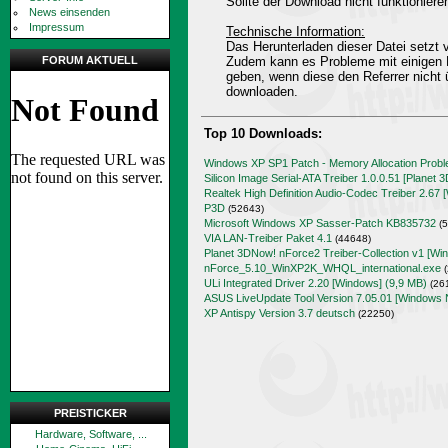
Sollte der Download nicht funktioniere
News einsenden
Impressum
Technische Information:
Das Herunterladen dieser Datei setz
FORUM AKTUELL
Zudem kann es Probleme mit einigen 
geben, wenn diese den Referrer nicht 
downloaden.
Top 10 Downloads:
Windows XP SP1 Patch - Memory Allocation Prob
Silicon Image Serial-ATA Treiber 1.0.0.51 [Planet 
Realtek High Definition Audio-Codec Treiber 2.67 
P3D
(52643)
Microsoft Windows XP Sasser-Patch KB835732
(5
VIA LAN-Treiber Paket 4.1
(44648)
Planet 3DNow! nForce2 Treiber-Collection v1 [Wi
nForce_5.10_WinXP2K_WHQL_international.exe
(
ULi Integrated Driver 2.20 [Windows] (9,9 MB)
(26
ASUS LiveUpdate Tool Version 7.05.01 [Windows 
XP Antispy Version 3.7 deutsch
(22250)
PREISTICKER
Hardware, Software, ...