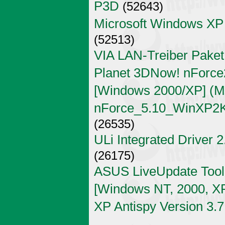
P3D
(52643)
Microsoft Windows XP
(52513)
VIA LAN-Treiber Paket
Planet 3DNow! nForce2
[Windows 2000/XP] (Mi
nForce_5.10_WinXP2K
(26535)
ULi Integrated Driver 
(26175)
ASUS LiveUpdate Tool 
[Windows NT, 2000, X
XP Antispy Version 3.7