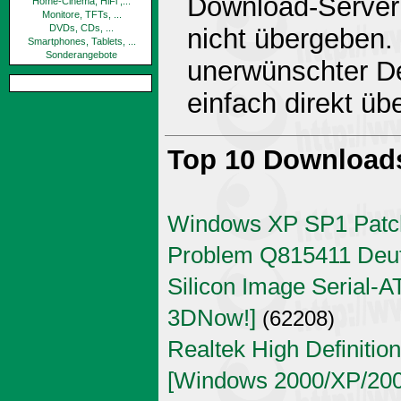
Download-Server 
Home-Cinema, HiFi ,...
Monitore, TFTs, ...
DVDs, CDs, ...
nicht übergeben.
Smartphones, Tablets, ...
Sonderangebote
unerwünschter De
einfach direkt ü
Top 10 Download
Windows XP SP1 Patch
Problem Q815411 Deu
Silicon Image Serial-AT
3DNow!]
(62208)
Realtek High Definitio
[Windows 2000/XP/2003 