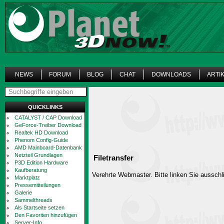
NEWS
FORUM
BLOG
CHAT
DOWNLOADS
ARTI
QUICKLINKS
CATALYST / CAP Download
GeForce-Treiber Download
Realtek HD Download
Phenom Config-Guide
AMD Mainboard-Datenbank
Netzteil Grundlagen
Filetransfer
P3D Edition Hardware
Kaufberatung
Verehrte Webmaster. Bitte linken Sie ausschli
Marktplatz
Pressemitteilungen
Galerie
Sammelthreads
Als Startseite setzen
Den Favoriten hinzufügen
Server-Info