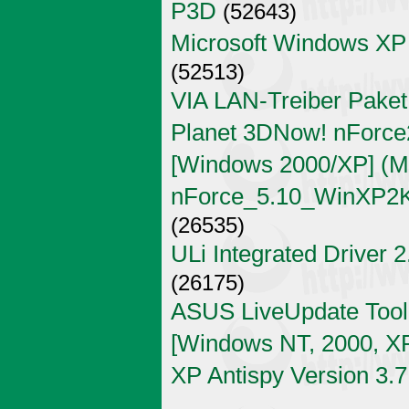
P3D
(52643)
Microsoft Windows XP
(52513)
VIA LAN-Treiber Paket
Planet 3DNow! nForce2
[Windows 2000/XP] (Mi
nForce_5.10_WinXP2K
(26535)
ULi Integrated Driver 
(26175)
ASUS LiveUpdate Tool 
[Windows NT, 2000, X
XP Antispy Version 3.7