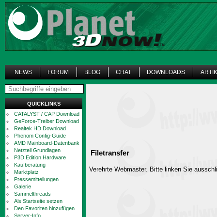
NEWS
FORUM
BLOG
CHAT
DOWNLOADS
ARTI
QUICKLINKS
CATALYST / CAP Download
GeForce-Treiber Download
Realtek HD Download
Phenom Config-Guide
AMD Mainboard-Datenbank
Netzteil Grundlagen
Filetransfer
P3D Edition Hardware
Kaufberatung
Verehrte Webmaster. Bitte linken Sie ausschli
Marktplatz
Pressemitteilungen
Galerie
Sammelthreads
Als Startseite setzen
Den Favoriten hinzufügen
Server-Info