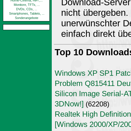
Download-Server 
Home-Cinema, HiFi ,...
Monitore, TFTs, ...
DVDs, CDs, ...
nicht übergeben.
Smartphones, Tablets, ...
Sonderangebote
unerwünschter De
einfach direkt ü
Top 10 Download
Windows XP SP1 Patch
Problem Q815411 Deu
Silicon Image Serial-AT
3DNow!]
(62208)
Realtek High Definitio
[Windows 2000/XP/2003 