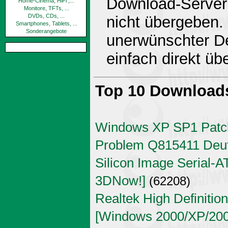
Download-Server 
Home-Cinema, HiFi ,...
Monitore, TFTs, ...
DVDs, CDs, ...
nicht übergeben.
Smartphones, Tablets, ...
Sonderangebote
unerwünschter De
einfach direkt ü
Top 10 Download
Windows XP SP1 Patch
Problem Q815411 Deu
Silicon Image Serial-AT
3DNow!]
(62208)
Realtek High Definitio
[Windows 2000/XP/2003 