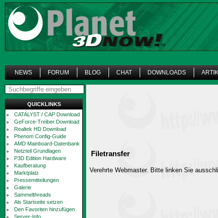
NEWS
FORUM
BLOG
CHAT
DOWNLOADS
ARTI
QUICKLINKS
CATALYST / CAP Download
GeForce-Treiber Download
Realtek HD Download
Phenom Config-Guide
AMD Mainboard-Datenbank
Netzteil Grundlagen
Filetransfer
P3D Edition Hardware
Kaufberatung
Verehrte Webmaster. Bitte linken Sie ausschli
Marktplatz
Pressemitteilungen
Galerie
Sammelthreads
Als Startseite setzen
Den Favoriten hinzufügen
Server-Info