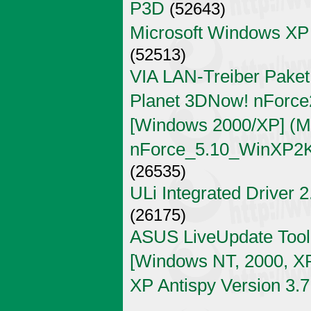
P3D
(52643)
Microsoft Windows XP
(52513)
VIA LAN-Treiber Paket
Planet 3DNow! nForce2
[Windows 2000/XP] (Mi
nForce_5.10_WinXP2K
(26535)
ULi Integrated Driver 
(26175)
ASUS LiveUpdate Tool 
[Windows NT, 2000, X
XP Antispy Version 3.7