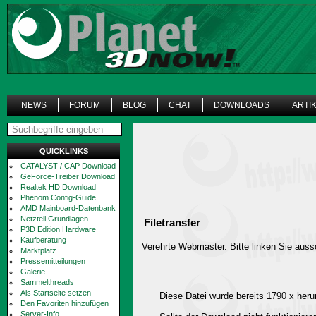
NEWS
FORUM
BLOG
CHAT
DOWNLOADS
ARTI
QUICKLINKS
CATALYST / CAP Download
GeForce-Treiber Download
Realtek HD Download
Phenom Config-Guide
AMD Mainboard-Datenbank
Netzteil Grundlagen
Filetransfer
P3D Edition Hardware
Kaufberatung
Verehrte Webmaster. Bitte linken Sie aussc
Marktplatz
Pressemitteilungen
Galerie
Sammelthreads
Als Startseite setzen
Diese Datei wurde bereits 1790 x heru
Den Favoriten hinzufügen
Server-Info