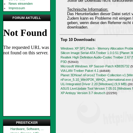
Sollte der Download nicht funktioniere
News einsenden
Impressum
Technische Information:
Das Herunterladen dieser Datei setz
FORUM AKTUELL
Zudem kann es Probleme mit einigen 
geben, wenn diese den Referrer nicht 
downloaden.
Top 10 Downloads:
Windows XP SP1 Patch - Memory Allocation Prob
Silicon Image Serial-ATA Treiber 1.0.0.51 [Planet 
Realtek High Definition Audio-Codec Treiber 2.67 
P3D
(52643)
Microsoft Windows XP Sasser-Patch KB835732
(5
VIA LAN-Treiber Paket 4.1
(44648)
Planet 3DNow! nForce2 Treiber-Collection v1 [Wi
nForce_5.10_WinXP2K_WHQL_international.exe
(
ULi Integrated Driver 2.20 [Windows] (9,9 MB)
(26
ASUS LiveUpdate Tool Version 7.05.01 [Windows 
XP Antispy Version 3.7 deutsch
(22250)
PREISTICKER
Hardware, Software, ...