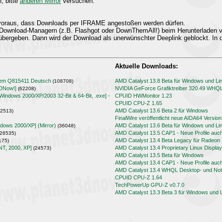
n, bitte
anderen Mirror
versuchen.
t voraus, dass Downloads per IFRAME angestoßen werden dürfen.
Download-Managern (z.B. Flashgot oder DownThemAll!) beim Herunterladen
übergeben. Dann wird der Download als unerwünschter Deeplink geblockt. In d
Aktuelle Downloads:
lem Q815411 Deutsch
AMD Catalyst 13.8 Beta für Windows und Li
(108708)
3DNow!]
NVIDIA GeForce Grafiktreiber 320.49 WHQ
(62208)
[Windows 2000/XP/2003 32-Bit & 64-Bit, .exe] -
CPUID HWMonitor 1.23
CPUID CPU-Z 1.65
AMD Catalyst 13.6 Beta 2 für Windows
2513)
FinalWire veröffentlicht neue AIDA64 Version
ndows 2000/XP] (Mirror)
AMD Catalyst 13.6 Beta für Windows und Li
(36048)
AMD Catalyst 13.5 CAP1 - Neue Profile auc
26535)
AMD Catalyst 13.4 Beta Legacy für Radeo
175)
NT, 2000, XP]
AMD Catalyst 13.4 Proprietary Linux Display
(24573)
AMD Catalyst 13.5 Beta für Windows
AMD Catalyst 13.4 CAP1 - Neue Profile auc
AMD Catalyst 13.4 WHQL Desktop- und Note
CPUID CPU-Z 1.64
TechPowerUp GPU-Z v0.7.0
AMD Catalyst 13.3 Beta 3 für Windows und 