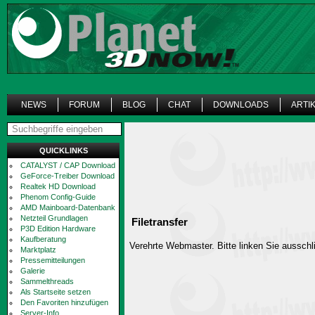
NEWS
FORUM
BLOG
CHAT
DOWNLOADS
ARTI
QUICKLINKS
CATALYST / CAP Download
GeForce-Treiber Download
Realtek HD Download
Phenom Config-Guide
AMD Mainboard-Datenbank
Netzteil Grundlagen
Filetransfer
P3D Edition Hardware
Kaufberatung
Verehrte Webmaster. Bitte linken Sie ausschli
Marktplatz
Pressemitteilungen
Galerie
Sammelthreads
Als Startseite setzen
Den Favoriten hinzufügen
Server-Info