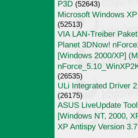
P3D
(52643)
Microsoft Windows XP
(52513)
VIA LAN-Treiber Paket
Planet 3DNow! nForce2
[Windows 2000/XP] (Mi
nForce_5.10_WinXP2K
(26535)
ULi Integrated Driver 
(26175)
ASUS LiveUpdate Tool 
[Windows NT, 2000, X
XP Antispy Version 3.7