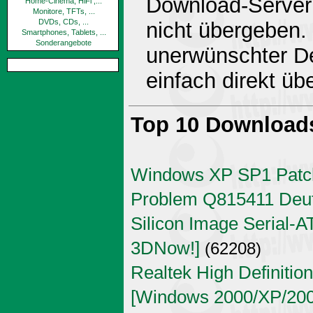
Download-Server 
Home-Cinema, HiFi ,...
Monitore, TFTs, ...
DVDs, CDs, ...
nicht übergeben.
Smartphones, Tablets, ...
Sonderangebote
unerwünschter De
einfach direkt ü
Top 10 Download
Windows XP SP1 Patch
Problem Q815411 Deu
Silicon Image Serial-AT
3DNow!]
(62208)
Realtek High Definitio
[Windows 2000/XP/2003 