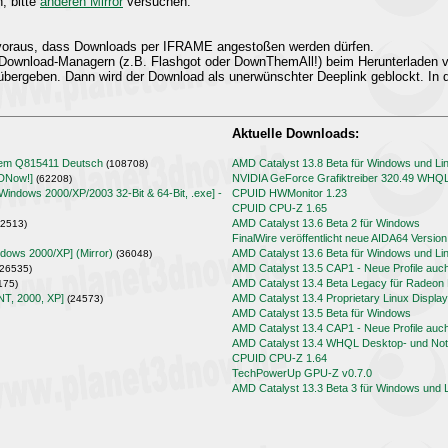
n, bitte
anderen Mirror
versuchen.
t voraus, dass Downloads per IFRAME angestoßen werden dürfen.
Download-Managern (z.B. Flashgot oder DownThemAll!) beim Herunterladen
übergeben. Dann wird der Download als unerwünschter Deeplink geblockt. In d
Aktuelle Downloads:
lem Q815411 Deutsch
AMD Catalyst 13.8 Beta für Windows und Li
(108708)
3DNow!]
NVIDIA GeForce Grafiktreiber 320.49 WHQ
(62208)
[Windows 2000/XP/2003 32-Bit & 64-Bit, .exe] -
CPUID HWMonitor 1.23
CPUID CPU-Z 1.65
AMD Catalyst 13.6 Beta 2 für Windows
2513)
FinalWire veröffentlicht neue AIDA64 Version
ndows 2000/XP] (Mirror)
AMD Catalyst 13.6 Beta für Windows und Li
(36048)
AMD Catalyst 13.5 CAP1 - Neue Profile auc
26535)
AMD Catalyst 13.4 Beta Legacy für Radeo
175)
NT, 2000, XP]
AMD Catalyst 13.4 Proprietary Linux Display
(24573)
AMD Catalyst 13.5 Beta für Windows
AMD Catalyst 13.4 CAP1 - Neue Profile auc
AMD Catalyst 13.4 WHQL Desktop- und Note
CPUID CPU-Z 1.64
TechPowerUp GPU-Z v0.7.0
AMD Catalyst 13.3 Beta 3 für Windows und 