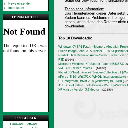
Sollte der Download nicht funktioniere
News einsenden
Impressum
Technische Information:
Das Herunterladen dieser Datei setz
FORUM AKTUELL
Zudem kann es Probleme mit einigen 
geben, wenn diese den Referrer nicht 
downloaden.
Top 10 Downloads:
Windows XP SP1 Patch - Memory Allocation Prob
Silicon Image Serial-ATA Treiber 1.0.0.51 [Planet 
Realtek High Definition Audio-Codec Treiber 2.67 
P3D
(52643)
Microsoft Windows XP Sasser-Patch KB835732
(5
VIA LAN-Treiber Paket 4.1
(44648)
Planet 3DNow! nForce2 Treiber-Collection v1 [Wi
nForce_5.10_WinXP2K_WHQL_international.exe
(
ULi Integrated Driver 2.20 [Windows] (9,9 MB)
(26
ASUS LiveUpdate Tool Version 7.05.01 [Windows 
XP Antispy Version 3.7 deutsch
(22250)
PREISTICKER
Hardware, Software, ...