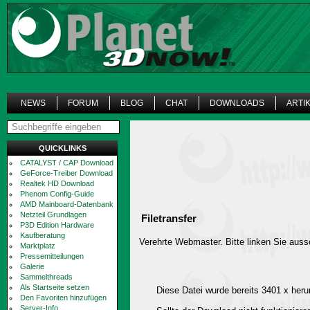
NEWS
FORUM
BLOG
CHAT
DOWNLOADS
ARTI
QUICKLINKS
CATALYST / CAP Download
GeForce-Treiber Download
Realtek HD Download
Phenom Config-Guide
AMD Mainboard-Datenbank
Netzteil Grundlagen
Filetransfer
P3D Edition Hardware
Kaufberatung
Verehrte Webmaster. Bitte linken Sie aussc
Marktplatz
Pressemitteilungen
Galerie
Sammelthreads
Als Startseite setzen
Diese Datei wurde bereits 3401 x heru
Den Favoriten hinzufügen
Server-Info