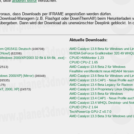
n, bitte
anderen Mirror
versuchen.
t voraus, dass Downloads per IFRAME angestoßen werden dürfen.
Download-Managern (z.B. Flashgot oder DownThemAll!) beim Herunterladen
übergeben. Dann wird der Download als unerwünschter Deeplink geblockt. In d
Aktuelle Downloads:
lem Q815411 Deutsch
AMD Catalyst 13.8 Beta für Windows und Li
(108708)
3DNow!]
NVIDIA GeForce Grafiktreiber 320.49 WHQ
(62208)
[Windows 2000/XP/2003 32-Bit & 64-Bit, .exe] -
CPUID HWMonitor 1.23
CPUID CPU-Z 1.65
AMD Catalyst 13.6 Beta 2 für Windows
2513)
FinalWire veröffentlicht neue AIDA64 Version
ndows 2000/XP] (Mirror)
AMD Catalyst 13.6 Beta für Windows und Li
(36048)
AMD Catalyst 13.5 CAP1 - Neue Profile auc
26535)
AMD Catalyst 13.4 Beta Legacy für Radeo
175)
NT, 2000, XP]
AMD Catalyst 13.4 Proprietary Linux Display
(24573)
AMD Catalyst 13.5 Beta für Windows
AMD Catalyst 13.4 CAP1 - Neue Profile auc
AMD Catalyst 13.4 WHQL Desktop- und Note
CPUID CPU-Z 1.64
TechPowerUp GPU-Z v0.7.0
AMD Catalyst 13.3 Beta 3 für Windows und 