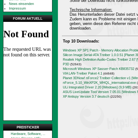
Sollte der Download nicht funktioniere
News einsenden
Impressum
Technische Information:
Das Herunterladen dieser Datei setz
FORUM AKTUELL
Zudem kann es Probleme mit einigen 
geben, wenn diese den Referrer nicht 
downloaden.
Top 10 Downloads:
Windows XP SP1 Patch - Memory Allocation Prob
Silicon Image Serial-ATA Treiber 1.0.0.51 [Planet 
Realtek High Definition Audio-Codec Treiber 2.67 
P3D
(52643)
Microsoft Windows XP Sasser-Patch KB835732
(5
VIA LAN-Treiber Paket 4.1
(44648)
Planet 3DNow! nForce2 Treiber-Collection v1 [Wi
nForce_5.10_WinXP2K_WHQL_international.exe
(
ULi Integrated Driver 2.20 [Windows] (9,9 MB)
(26
ASUS LiveUpdate Tool Version 7.05.01 [Windows 
XP Antispy Version 3.7 deutsch
(22250)
PREISTICKER
Hardware, Software, ...