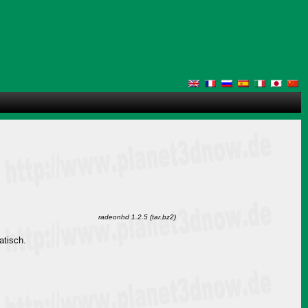
radeonhd 1.2.5 (tar.bz2)
atisch.