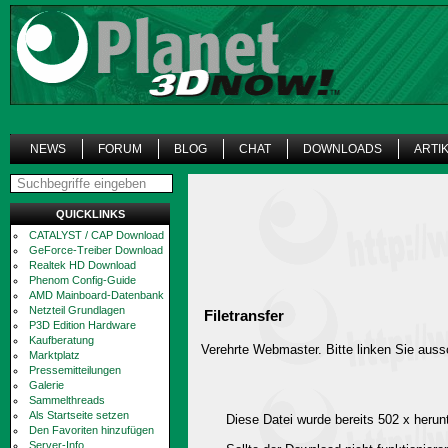
NEWS
FORUM
BLOG
CHAT
DOWNLOADS
ARTI
QUICKLINKS
CATALYST / CAP Download
GeForce-Treiber Download
Realtek HD Download
Phenom Config-Guide
AMD Mainboard-Datenbank
Netzteil Grundlagen
Filetransfer
P3D Edition Hardware
Kaufberatung
Verehrte Webmaster. Bitte linken Sie aussc
Marktplatz
Pressemitteilungen
Galerie
Sammelthreads
Als Startseite setzen
Diese Datei wurde bereits 502 x herun
Den Favoriten hinzufügen
Server-Info