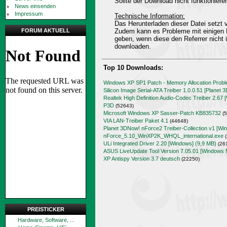
Sollte der Download nicht funktioniere
News einsenden
Impressum
Technische Information:
Das Herunterladen dieser Datei setz
FORUM AKTUELL
Zudem kann es Probleme mit einigen 
geben, wenn diese den Referrer nicht 
downloaden.
Top 10 Downloads:
Windows XP SP1 Patch - Memory Allocation Prob
Silicon Image Serial-ATA Treiber 1.0.0.51 [Planet 
Realtek High Definition Audio-Codec Treiber 2.67 
P3D
(52643)
Microsoft Windows XP Sasser-Patch KB835732
(5
VIA LAN-Treiber Paket 4.1
(44648)
Planet 3DNow! nForce2 Treiber-Collection v1 [Wi
nForce_5.10_WinXP2K_WHQL_international.exe
(
ULi Integrated Driver 2.20 [Windows] (9,9 MB)
(26
ASUS LiveUpdate Tool Version 7.05.01 [Windows 
XP Antispy Version 3.7 deutsch
(22250)
PREISTICKER
Hardware, Software, ...