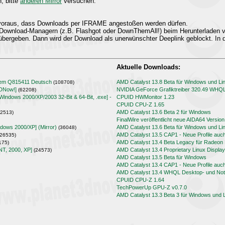
n, bitte
anderen Mirror
versuchen.
t voraus, dass Downloads per IFRAME angestoßen werden dürfen.
Download-Managern (z.B. Flashgot oder DownThemAll!) beim Herunterladen
übergeben. Dann wird der Download als unerwünschter Deeplink geblockt. In d
Aktuelle Downloads:
lem Q815411 Deutsch
AMD Catalyst 13.8 Beta für Windows und Li
(108708)
3DNow!]
NVIDIA GeForce Grafiktreiber 320.49 WHQ
(62208)
[Windows 2000/XP/2003 32-Bit & 64-Bit, .exe] -
CPUID HWMonitor 1.23
CPUID CPU-Z 1.65
AMD Catalyst 13.6 Beta 2 für Windows
2513)
FinalWire veröffentlicht neue AIDA64 Version
ndows 2000/XP] (Mirror)
AMD Catalyst 13.6 Beta für Windows und Li
(36048)
AMD Catalyst 13.5 CAP1 - Neue Profile auc
26535)
AMD Catalyst 13.4 Beta Legacy für Radeo
175)
NT, 2000, XP]
AMD Catalyst 13.4 Proprietary Linux Display
(24573)
AMD Catalyst 13.5 Beta für Windows
AMD Catalyst 13.4 CAP1 - Neue Profile auc
AMD Catalyst 13.4 WHQL Desktop- und Note
CPUID CPU-Z 1.64
TechPowerUp GPU-Z v0.7.0
AMD Catalyst 13.3 Beta 3 für Windows und 