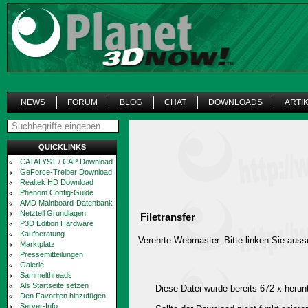
NEWS
FORUM
BLOG
CHAT
DOWNLOADS
ARTI
QUICKLINKS
CATALYST / CAP Download
GeForce-Treiber Download
Realtek HD Download
Phenom Config-Guide
AMD Mainboard-Datenbank
Netzteil Grundlagen
Filetransfer
P3D Edition Hardware
Kaufberatung
Verehrte Webmaster. Bitte linken Sie aussc
Marktplatz
Pressemitteilungen
Galerie
Sammelthreads
Als Startseite setzen
Diese Datei wurde bereits 672 x herun
Den Favoriten hinzufügen
Server-Info