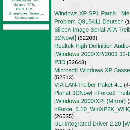
Home-Cinema, HiFi ,...
Monitore, TFTs, ...
DVDs, CDs, ...
Windows XP SP1 Patch - Mem
Smartphones, Tablets, ...
Sonderangebote
Problem Q815411 Deutsch
(1
Silicon Image Serial-ATA Trei
3DNow!]
(62208)
Realtek High Definition Audi
[Windows 2000/XP/2003 32-Bit
P3D
(52643)
Microsoft Windows XP Sass
(52513)
VIA LAN-Treiber Paket 4.1
(4
Planet 3DNow! nForce2 Treibe
[Windows 2000/XP] (Mirror)
(
nForce_5.10_WinXP2K_WHQL_
(26535)
ULi Integrated Driver 2.20 [