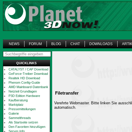
NEWS
FORUM
BLOG
CHAT
DOWNLOADS
ARTI
QUICKLINKS
CATALYST / CAP Download
GeForce-Treiber Download
Realtek HD Download
Phenom Config-Guide
AMD Mainboard-Datenbank
Netzteil Grundlagen
Filetransfer
P3D Edition Hardware
Kaufberatung
Verehrte Webmaster. Bitte linken Sie ausschli
Marktplatz
automatisch.
Pressemitteilungen
Galerie
Sammelthreads
Als Startseite setzen
Den Favoriten hinzufügen
Server-Info