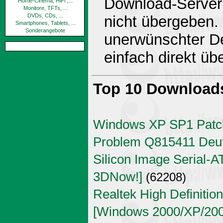
Download-Server 
Home-Cinema, HiFi ,...
Monitore, TFTs, ...
DVDs, CDs, ...
nicht übergeben.
Smartphones, Tablets, ...
Sonderangebote
unerwünschter De
einfach direkt ü
Top 10 Download
Windows XP SP1 Patch
Problem Q815411 Deu
Silicon Image Serial-AT
3DNow!]
(62208)
Realtek High Definitio
[Windows 2000/XP/2003 