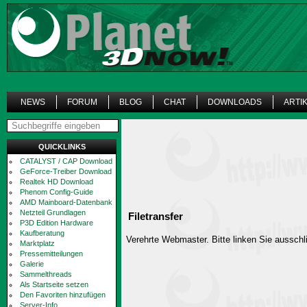
NEWS
FORUM
BLOG
CHAT
DOWNLOADS
ARTI
QUICKLINKS
CATALYST / CAP Download
GeForce-Treiber Download
Realtek HD Download
Phenom Config-Guide
AMD Mainboard-Datenbank
Netzteil Grundlagen
Filetransfer
P3D Edition Hardware
Kaufberatung
Verehrte Webmaster. Bitte linken Sie ausschli
Marktplatz
Pressemitteilungen
Galerie
Sammelthreads
Als Startseite setzen
Den Favoriten hinzufügen
Server-Info