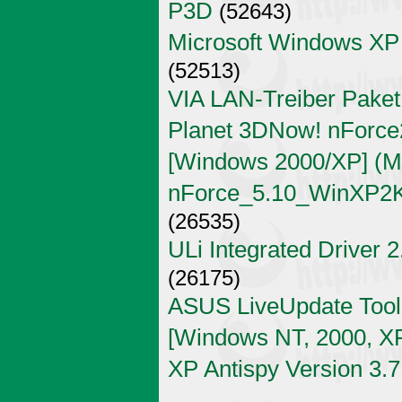
P3D
(52643)
Microsoft Windows XP
(52513)
VIA LAN-Treiber Paket
Planet 3DNow! nForce2
[Windows 2000/XP] (Mi
nForce_5.10_WinXP2K
(26535)
ULi Integrated Driver 
(26175)
ASUS LiveUpdate Tool 
[Windows NT, 2000, X
XP Antispy Version 3.7