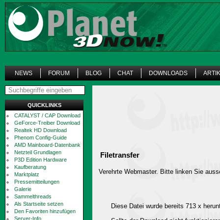
NEWS
FORUM
BLOG
CHAT
DOWNLOADS
ARTI
QUICKLINKS
CATALYST / CAP Download
GeForce-Treiber Download
Realtek HD Download
Phenom Config-Guide
AMD Mainboard-Datenbank
Netzteil Grundlagen
Filetransfer
P3D Edition Hardware
Kaufberatung
Verehrte Webmaster. Bitte linken Sie aussc
Marktplatz
Pressemitteilungen
Galerie
Sammelthreads
Als Startseite setzen
Diese Datei wurde bereits 713 x herun
Den Favoriten hinzufügen
Server-Info