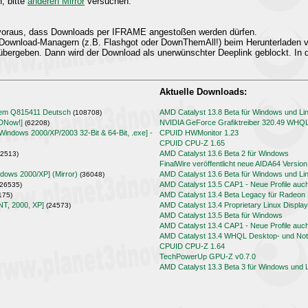
n, bitte
anderen Mirror
versuchen.
t voraus, dass Downloads per IFRAME angestoßen werden dürfen.
Download-Managern (z.B. Flashgot oder DownThemAll!) beim Herunterladen
übergeben. Dann wird der Download als unerwünschter Deeplink geblockt. In d
Aktuelle Downloads:
lem Q815411 Deutsch
AMD Catalyst 13.8 Beta für Windows und Li
(108708)
3DNow!]
NVIDIA GeForce Grafiktreiber 320.49 WHQ
(62208)
[Windows 2000/XP/2003 32-Bit & 64-Bit, .exe] -
CPUID HWMonitor 1.23
CPUID CPU-Z 1.65
AMD Catalyst 13.6 Beta 2 für Windows
2513)
FinalWire veröffentlicht neue AIDA64 Version
ndows 2000/XP] (Mirror)
AMD Catalyst 13.6 Beta für Windows und Li
(36048)
AMD Catalyst 13.5 CAP1 - Neue Profile auc
26535)
AMD Catalyst 13.4 Beta Legacy für Radeo
175)
NT, 2000, XP]
AMD Catalyst 13.4 Proprietary Linux Display
(24573)
AMD Catalyst 13.5 Beta für Windows
AMD Catalyst 13.4 CAP1 - Neue Profile auc
AMD Catalyst 13.4 WHQL Desktop- und Note
CPUID CPU-Z 1.64
TechPowerUp GPU-Z v0.7.0
AMD Catalyst 13.3 Beta 3 für Windows und 