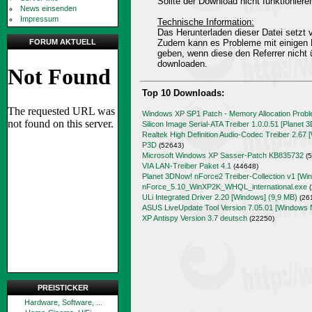
Sollte der Download nicht funktioniere
News einsenden
Impressum
Technische Information:
Das Herunterladen dieser Datei setz
FORUM AKTUELL
Zudem kann es Probleme mit einigen 
geben, wenn diese den Referrer nicht 
downloaden.
Top 10 Downloads:
Windows XP SP1 Patch - Memory Allocation Prob
Silicon Image Serial-ATA Treiber 1.0.0.51 [Planet 
Realtek High Definition Audio-Codec Treiber 2.67 
P3D
(52643)
Microsoft Windows XP Sasser-Patch KB835732
(5
VIA LAN-Treiber Paket 4.1
(44648)
Planet 3DNow! nForce2 Treiber-Collection v1 [Wi
nForce_5.10_WinXP2K_WHQL_international.exe
(
ULi Integrated Driver 2.20 [Windows] (9,9 MB)
(26
ASUS LiveUpdate Tool Version 7.05.01 [Windows 
XP Antispy Version 3.7 deutsch
(22250)
PREISTICKER
Hardware, Software, ...