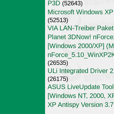
P3D
(52643)
Microsoft Windows XP
(52513)
VIA LAN-Treiber Paket
Planet 3DNow! nForce2
[Windows 2000/XP] (Mi
nForce_5.10_WinXP2K
(26535)
ULi Integrated Driver 
(26175)
ASUS LiveUpdate Tool 
[Windows NT, 2000, X
XP Antispy Version 3.7