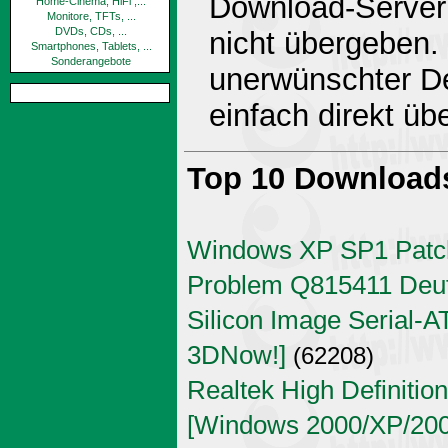
Download-Server 
Home-Cinema, HiFi ,...
Monitore, TFTs, ...
DVDs, CDs, ...
nicht übergeben.
Smartphones, Tablets, ...
Sonderangebote
unerwünschter De
einfach direkt ü
Top 10 Download
Windows XP SP1 Patch
Problem Q815411 Deu
Silicon Image Serial-AT
3DNow!]
(62208)
Realtek High Definitio
[Windows 2000/XP/2003 