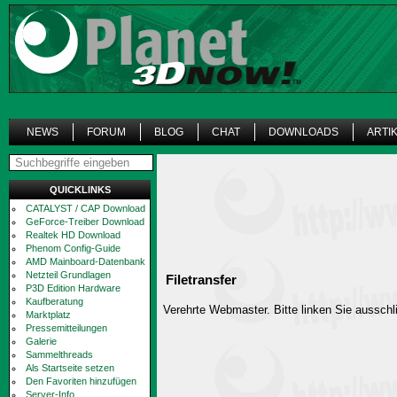
NEWS
FORUM
BLOG
CHAT
DOWNLOADS
ARTI
QUICKLINKS
CATALYST / CAP Download
GeForce-Treiber Download
Realtek HD Download
Phenom Config-Guide
AMD Mainboard-Datenbank
Netzteil Grundlagen
Filetransfer
P3D Edition Hardware
Kaufberatung
Verehrte Webmaster. Bitte linken Sie ausschli
Marktplatz
Pressemitteilungen
Galerie
Sammelthreads
Als Startseite setzen
Den Favoriten hinzufügen
Server-Info