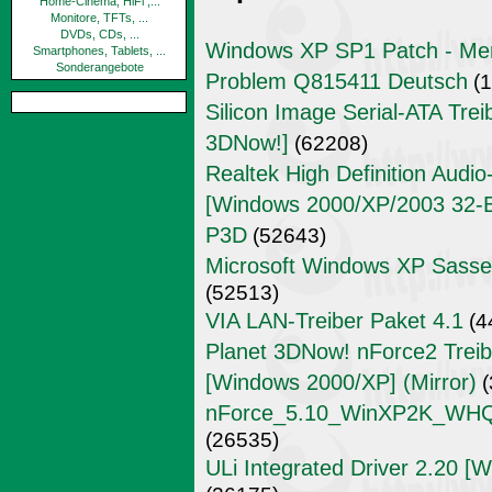
Home-Cinema, HiFi ,...
Monitore, TFTs, ...
DVDs, CDs, ...
Windows XP SP1 Patch - Mem
Smartphones, Tablets, ...
Sonderangebote
Problem Q815411 Deutsch
(1
Silicon Image Serial-ATA Trei
3DNow!]
(62208)
Realtek High Definition Audi
[Windows 2000/XP/2003 32-Bit
P3D
(52643)
Microsoft Windows XP Sass
(52513)
VIA LAN-Treiber Paket 4.1
(4
Planet 3DNow! nForce2 Treibe
[Windows 2000/XP] (Mirror)
(
nForce_5.10_WinXP2K_WHQL_
(26535)
ULi Integrated Driver 2.20 [