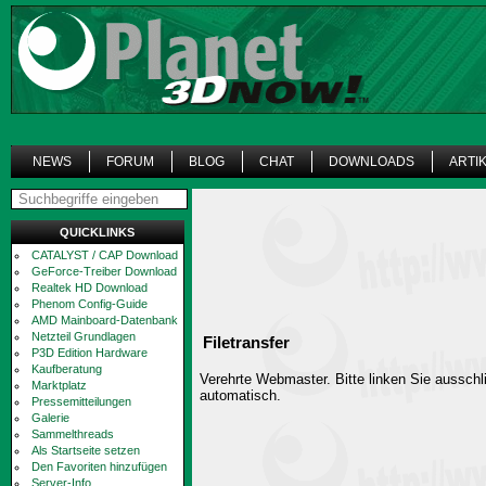
NEWS
FORUM
BLOG
CHAT
DOWNLOADS
ARTI
QUICKLINKS
CATALYST / CAP Download
GeForce-Treiber Download
Realtek HD Download
Phenom Config-Guide
AMD Mainboard-Datenbank
Netzteil Grundlagen
Filetransfer
P3D Edition Hardware
Kaufberatung
Verehrte Webmaster. Bitte linken Sie ausschli
Marktplatz
automatisch.
Pressemitteilungen
Galerie
Sammelthreads
Als Startseite setzen
Den Favoriten hinzufügen
Server-Info