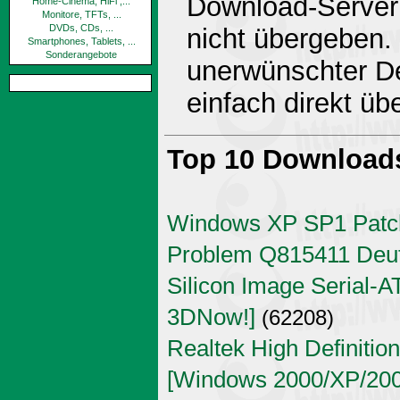
Download-Server 
Home-Cinema, HiFi ,...
Monitore, TFTs, ...
DVDs, CDs, ...
nicht übergeben.
Smartphones, Tablets, ...
Sonderangebote
unerwünschter De
einfach direkt ü
Top 10 Download
Windows XP SP1 Patch
Problem Q815411 Deu
Silicon Image Serial-AT
3DNow!]
(62208)
Realtek High Definitio
[Windows 2000/XP/2003 