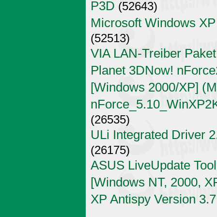
P3D
(52643)
Microsoft Windows XP
(52513)
VIA LAN-Treiber Paket
Planet 3DNow! nForce2
[Windows 2000/XP] (Mi
nForce_5.10_WinXP2K
(26535)
ULi Integrated Driver 
(26175)
ASUS LiveUpdate Tool 
[Windows NT, 2000, X
XP Antispy Version 3.7