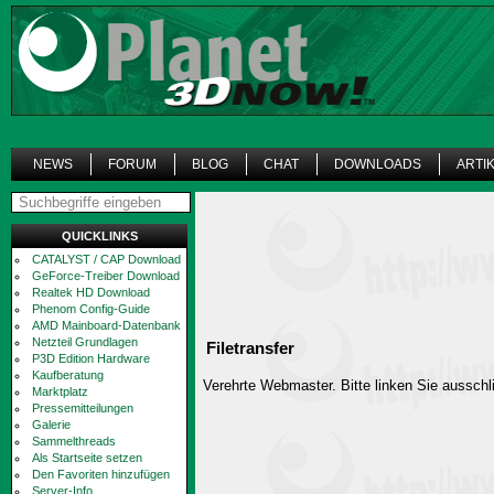
NEWS
FORUM
BLOG
CHAT
DOWNLOADS
ARTI
QUICKLINKS
CATALYST / CAP Download
GeForce-Treiber Download
Realtek HD Download
Phenom Config-Guide
AMD Mainboard-Datenbank
Netzteil Grundlagen
Filetransfer
P3D Edition Hardware
Kaufberatung
Verehrte Webmaster. Bitte linken Sie ausschli
Marktplatz
Pressemitteilungen
Galerie
Sammelthreads
Als Startseite setzen
Den Favoriten hinzufügen
Server-Info