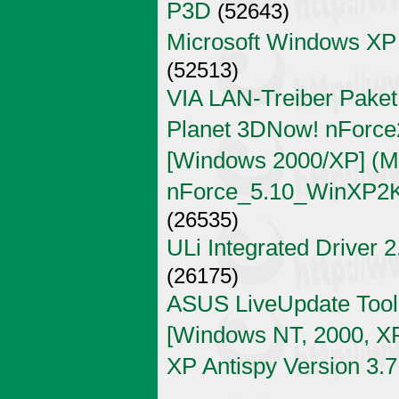
P3D
(52643)
Microsoft Windows XP
(52513)
VIA LAN-Treiber Paket
Planet 3DNow! nForce2
[Windows 2000/XP] (Mi
nForce_5.10_WinXP2K
(26535)
ULi Integrated Driver 
(26175)
ASUS LiveUpdate Tool 
[Windows NT, 2000, X
XP Antispy Version 3.7