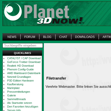
NEWS
FORUM
BLOG
CHAT
DOWNLOADS
ARTI
QUICKLINKS
CATALYST / CAP Download
GeForce-Treiber Download
Realtek HD Download
Phenom Config-Guide
AMD Mainboard-Datenbank
Netzteil Grundlagen
Filetransfer
P3D Edition Hardware
Kaufberatung
Verehrte Webmaster. Bitte linken Sie ausschli
Marktplatz
Pressemitteilungen
Galerie
Sammelthreads
Als Startseite setzen
Den Favoriten hinzufügen
Server-Info