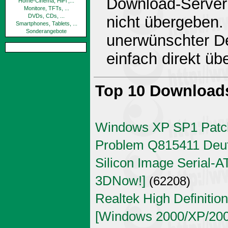
Download-Server 
Home-Cinema, HiFi ,...
Monitore, TFTs, ...
DVDs, CDs, ...
nicht übergeben.
Smartphones, Tablets, ...
Sonderangebote
unerwünschter De
einfach direkt ü
Top 10 Download
Windows XP SP1 Patch
Problem Q815411 Deu
Silicon Image Serial-AT
3DNow!]
(62208)
Realtek High Definitio
[Windows 2000/XP/2003 