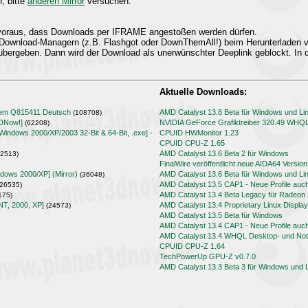
n, bitte
anderen Mirror
versuchen.
t voraus, dass Downloads per IFRAME angestoßen werden dürfen.
Download-Managern (z.B. Flashgot oder DownThemAll!) beim Herunterladen
übergeben. Dann wird der Download als unerwünschter Deeplink geblockt. In d
Aktuelle Downloads:
lem Q815411 Deutsch
AMD Catalyst 13.8 Beta für Windows und Li
(108708)
3DNow!]
NVIDIA GeForce Grafiktreiber 320.49 WHQ
(62208)
[Windows 2000/XP/2003 32-Bit & 64-Bit, .exe] -
CPUID HWMonitor 1.23
CPUID CPU-Z 1.65
AMD Catalyst 13.6 Beta 2 für Windows
2513)
FinalWire veröffentlicht neue AIDA64 Version
ndows 2000/XP] (Mirror)
AMD Catalyst 13.6 Beta für Windows und Li
(36048)
AMD Catalyst 13.5 CAP1 - Neue Profile auc
26535)
AMD Catalyst 13.4 Beta Legacy für Radeo
175)
NT, 2000, XP]
AMD Catalyst 13.4 Proprietary Linux Display
(24573)
AMD Catalyst 13.5 Beta für Windows
AMD Catalyst 13.4 CAP1 - Neue Profile auc
AMD Catalyst 13.4 WHQL Desktop- und Note
CPUID CPU-Z 1.64
TechPowerUp GPU-Z v0.7.0
AMD Catalyst 13.3 Beta 3 für Windows und 