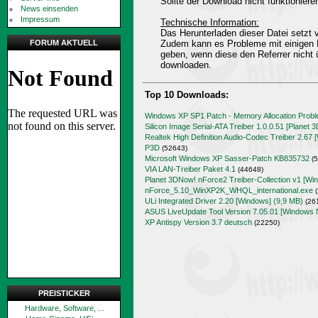
Sollte der Download nicht funktioniere
News einsenden
Impressum
Technische Information:
Das Herunterladen dieser Datei setz
FORUM AKTUELL
Zudem kann es Probleme mit einigen 
geben, wenn diese den Referrer nicht 
downloaden.
Top 10 Downloads:
Windows XP SP1 Patch - Memory Allocation Prob
Silicon Image Serial-ATA Treiber 1.0.0.51 [Planet 
Realtek High Definition Audio-Codec Treiber 2.67 
P3D
(52643)
Microsoft Windows XP Sasser-Patch KB835732
(5
VIA LAN-Treiber Paket 4.1
(44648)
Planet 3DNow! nForce2 Treiber-Collection v1 [Wi
nForce_5.10_WinXP2K_WHQL_international.exe
(
ULi Integrated Driver 2.20 [Windows] (9,9 MB)
(26
ASUS LiveUpdate Tool Version 7.05.01 [Windows 
XP Antispy Version 3.7 deutsch
(22250)
PREISTICKER
Hardware, Software, ...