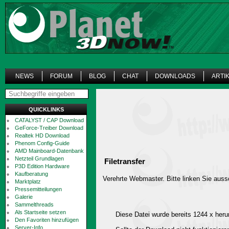
NEWS
FORUM
BLOG
CHAT
DOWNLOADS
ARTI
QUICKLINKS
CATALYST / CAP Download
GeForce-Treiber Download
Realtek HD Download
Phenom Config-Guide
AMD Mainboard-Datenbank
Netzteil Grundlagen
Filetransfer
P3D Edition Hardware
Kaufberatung
Verehrte Webmaster. Bitte linken Sie aussc
Marktplatz
Pressemitteilungen
Galerie
Sammelthreads
Als Startseite setzen
Diese Datei wurde bereits 1244 x heru
Den Favoriten hinzufügen
Server-Info