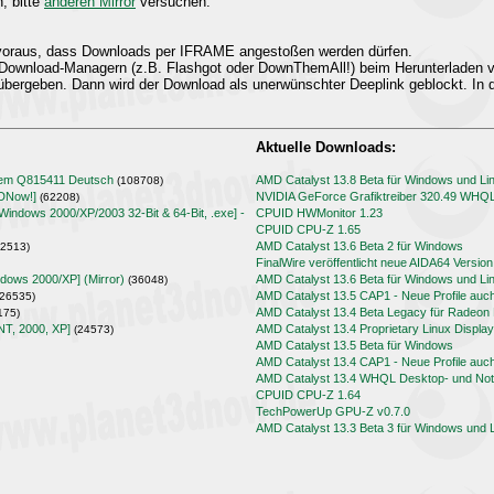
n, bitte
anderen Mirror
versuchen.
t voraus, dass Downloads per IFRAME angestoßen werden dürfen.
Download-Managern (z.B. Flashgot oder DownThemAll!) beim Herunterladen
übergeben. Dann wird der Download als unerwünschter Deeplink geblockt. In d
Aktuelle Downloads:
lem Q815411 Deutsch
AMD Catalyst 13.8 Beta für Windows und Li
(108708)
3DNow!]
NVIDIA GeForce Grafiktreiber 320.49 WHQ
(62208)
[Windows 2000/XP/2003 32-Bit & 64-Bit, .exe] -
CPUID HWMonitor 1.23
CPUID CPU-Z 1.65
AMD Catalyst 13.6 Beta 2 für Windows
2513)
FinalWire veröffentlicht neue AIDA64 Version
ndows 2000/XP] (Mirror)
AMD Catalyst 13.6 Beta für Windows und Li
(36048)
AMD Catalyst 13.5 CAP1 - Neue Profile auc
26535)
AMD Catalyst 13.4 Beta Legacy für Radeo
175)
NT, 2000, XP]
AMD Catalyst 13.4 Proprietary Linux Display
(24573)
AMD Catalyst 13.5 Beta für Windows
AMD Catalyst 13.4 CAP1 - Neue Profile auc
AMD Catalyst 13.4 WHQL Desktop- und Note
CPUID CPU-Z 1.64
TechPowerUp GPU-Z v0.7.0
AMD Catalyst 13.3 Beta 3 für Windows und 