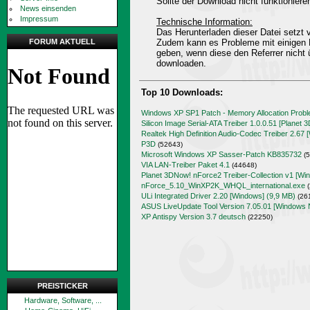
Sollte der Download nicht funktioniere
News einsenden
Impressum
Technische Information:
Das Herunterladen dieser Datei setz
FORUM AKTUELL
Zudem kann es Probleme mit einigen 
geben, wenn diese den Referrer nicht 
downloaden.
Top 10 Downloads:
Windows XP SP1 Patch - Memory Allocation Prob
Silicon Image Serial-ATA Treiber 1.0.0.51 [Planet 
Realtek High Definition Audio-Codec Treiber 2.67 
P3D
(52643)
Microsoft Windows XP Sasser-Patch KB835732
(5
VIA LAN-Treiber Paket 4.1
(44648)
Planet 3DNow! nForce2 Treiber-Collection v1 [Wi
nForce_5.10_WinXP2K_WHQL_international.exe
(
ULi Integrated Driver 2.20 [Windows] (9,9 MB)
(26
ASUS LiveUpdate Tool Version 7.05.01 [Windows 
XP Antispy Version 3.7 deutsch
(22250)
PREISTICKER
Hardware, Software, ...